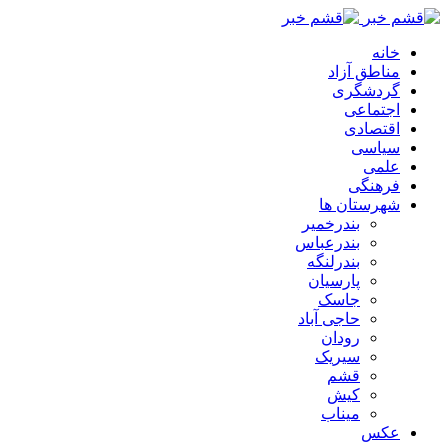
خانه
مناطق آزاد
گردشگری
اجتماعی
اقتصادی
سیاسی
علمی
فرهنگی
شهرستان ها
بندرخمیر
بندرعباس
بندرلنگه
پارسیان
جاسک
حاجی آباد
رودان
سیریک
قشم
کیش
میناب
عکس