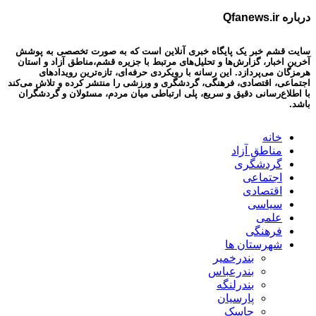
درباره Qfanews.ir
سایت قشم خبر یک پایگاه خبری آنلاین است که به صورت تخصصی به پوشش
آخرین اخبار، گزارش‌ها و تحلیل‌های مرتبط با جزیره قشم،مناطق آزاد و استان
هرمزگان می‌پردازد. این رسانه با رویکردی حرفه‌ای، تازه‌ترین رویدادهای
اجتماعی، اقتصادی، فرهنگی، گردشگری و ورزشی را منتشر کرده و تلاش می‌کند
با اطلاع‌رسانی دقیق و سریع، پلی ارتباطی میان مردم، مسئولان و گردشگران
باشد.
خانه
مناطق آزاد
گردشگری
اجتماعی
اقتصادی
سیاسی
علمی
فرهنگی
شهرستان ها
بندرخمیر
بندرعباس
بندرلنگه
پارسیان
جاسک