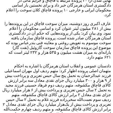
نهایی شدن آرا ۲۰ پرونده مرتبط با قاچاق و جرایم مالی در
دادگستری استان هرمزگان خبر داد و برای نخستین بار اسامی
محکومان ایرانی و خارجی ۱۰ پرونده قاچاق کلان سوخت را اعلام
کرد.
عارف اکبری روز دوشنبه، میزان سوخت قاچاق در این پرونده‌ها را
بیش از ۲۸۱ میلیون لیتر عنوان کرد و اسامی محکومان را اعلام
نمود. وی بیان کرد: یکی از پرونده‌هایی که حکم آن در دادگستری
استان هرمزگان صادر شده است، پرونده قاچاق سازمان یافته
سوخت موسوم به تعویض روغنی و معاینه فنی بندرعباس بوده که
موضوع این پرونده قاچاق سازمان سوخت گازوئیل (نفت گاز)
یارانه‌ای به میزان هشت میلیون و ۵۳۵ هزار و ۲۳۲ لیتر است که
۶۲۱ متهم دارد.
دادستان عمومی و انقلاب استان هرمزگان با اشاره به احکام
متهمان اصلی پرونده اظهار کرد: متهم ردیف اول مهران اسماعیلی
فرزند عبدالرحمان به تحمل پنج سال حبس تعزیری و پرداخت بیش
از ۹ هزار و ۳۰۰ میلیارد ریال جزای نقدی معادل سه برابر ارزش
کالای قاچاق مکشوفه، متهم ردیف دوم فرهاد حسینی فرزند مجید
به تحمل ۲ سال حبس تعزیری و پرداخت بیش از ۶ هزار میلیارد ریال
جزای نقدی معادل ۲ برابر ارزش کالای قاچاق مکشوفه، متهم
ردیف سوم نعمت‌الله سخی‌زاده فرزند غلام به تحمل ۲ سال حبس
تعزیری و پرداخت بیش از یک‌هزار میلیارد ریال جزای نقدی معادل ۲
برابر ارزش کالای قاچاق مکشوفه، و متهم ردیف چهارم حکمت‌الله