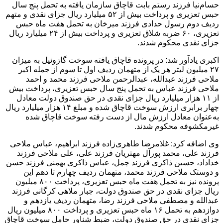
حسام‌نیا فرزند رستم بابت قاچاق سازمان یافته به تحمل پنج سال
حبس تعزیری و پرداخت بیش از ۵۲ میلیارد ریال جزای نقدی و متهم
ردیف دوم رسول حدادی فرزند میرخان به تحمل هفت ماه حبس
تعزیری، ۶۰ ضربه شلاق تعزیری و پرداخت بیش از ۲۴ میلیارد ریال
جزای نقدی محکوم شدند.
اکبری یادآور شد: در پرونده قاچاق یافته سوخت گازوئیل به میزان
۲۷ میلیون لیتر هر یک از متهمان ردیف اول تا سوم از جمله اکبر
ملاحی فرزند عبدالله، عبدالرحمن ملاحی فرزند محمد و احمد
ملاحی فرزند عباس به تحمل پنج سال حبس تعزیری، پرداخت بیش
از ۱۱ هزار میلیارد ریال جزای نقدی در حق صندوق دولت معادل
چهار برابری ارزش سوخت قاچاق شده و مبلغ ۱۴ هزار میلیارد ریال
به‌عنوان معادل ارزش مال از دست رفته سوخت قاچاق شده
غیرمکشوفه محکوم شدند.
وی اضافه کرد: غلامرضا طاهری‌زاده فرزند ابراهیم، عباس ملاحی
فرزند علی، محمد پورآل مهتریان فرزند علی، علی ملاحی فرزند
خداداد، حسین ذاکری فرزند چمل، عباس ذاکری بهمنی فرزند حسن
و دوستک ملاحی فرزند محمد، متهمان ردیف چهارم تا دهم این
پرونده نیز به تحمل هفت ماه حبس تعزیری، پرداخت ۸۰۰ میلیون
ریال جزای نقدی در حق صندوق دولت، جبار ملاهی کرگانی فرزند
عبدالله و مصطفی ملاحی فرزند رضا، متهمان ردیف یازدهم و
دوازدهم به تحمل ۱۶ ماه حبس تعزیری و پرداخت ۸۰۰ میلیون ریال
جزای نقدی در حق صندوق دولت، ضبط شناور حامل سوخت قاچاق