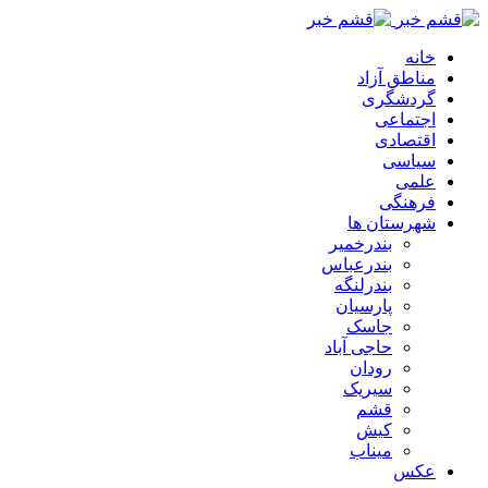
خانه
مناطق آزاد
گردشگری
اجتماعی
اقتصادی
سیاسی
علمی
فرهنگی
شهرستان ها
بندرخمیر
بندرعباس
بندرلنگه
پارسیان
جاسک
حاجی آباد
رودان
سیریک
قشم
کیش
میناب
عکس