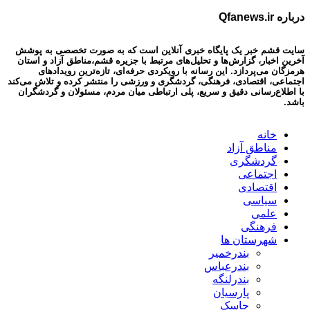
درباره Qfanews.ir
سایت قشم خبر یک پایگاه خبری آنلاین است که به صورت تخصصی به پوشش
آخرین اخبار، گزارش‌ها و تحلیل‌های مرتبط با جزیره قشم،مناطق آزاد و استان
هرمزگان می‌پردازد. این رسانه با رویکردی حرفه‌ای، تازه‌ترین رویدادهای
اجتماعی، اقتصادی، فرهنگی، گردشگری و ورزشی را منتشر کرده و تلاش می‌کند
با اطلاع‌رسانی دقیق و سریع، پلی ارتباطی میان مردم، مسئولان و گردشگران
باشد.
خانه
مناطق آزاد
گردشگری
اجتماعی
اقتصادی
سیاسی
علمی
فرهنگی
شهرستان ها
بندرخمیر
بندرعباس
بندرلنگه
پارسیان
جاسک