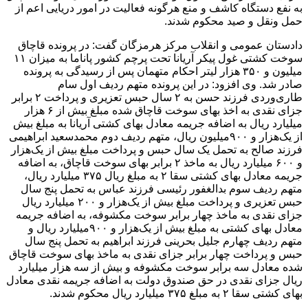
به نفع دستگاه کاشف و منع هرگونه فعالیت در امور دریایی اعم از
حمل ونقل و صید محکوم شدند.
دادستان عمومی و انقلاب مرکز هرمزگان گفت: در پرونده قاچاق
سوخت کشتی غول پیکر آریانا تحت پرچم کشور پاناما به میزان ۱۱
میلیون و ۳۵۰ هزار لیتر احکام متهمان پس از رسیدگی به پرونده
صادر شد. وی افزود: در این پرونده متهم ردیف اول سام
طاری‌وردی فرزند حسن به ۲ سال حبس تعزیری و پرداخت ۲ برابر
جزای نقدی به اخذ بهای سوخت قاچاق شده مبلغ بیش از ۶ هزار
میلیارد ریال به اضافه جریمه معادل بهای کشتی آریانا به مبلغ بیش
از یک‌هزار و ۹۰۰میلیون ریال، متهم ردیف دوم محمدسعید ابراهیمی
فرزند صالح به تحمل یک سال حبس و پرداخت مبلغ بیش از یک‌هزار
و ۶۰۰ میلیارد ریال به ماخذ ۲ برابر بهای سوخت قاچاق، به اضافه
جریمه معادل بهای کشتی سقا ۲ به مبلغ ریال ۳۷۵ میلیارد ریال،
متهم ردیف سوم بدالغفور رئیسی فرزند عباس به تحمل پنج سال
حبس تعزیری و پرداخت مبلغ بیش از یک‌هزار و ۲۰۰ میلیارد ریال
جزای نقدی به ماخذ چهار برابر سوخت مکشوفه، به اضافه جریمه
معادل بهای کشتی به مبلغ بیش از یک‌هزار و ۹۰۰میلیارد ریال و
متهم ردیف چهارم جلیل بحرینی فرزند ابراهیم به تحمل پنج سال
حبس و پرداخت چهار برابر جزای نقدی به ماخذ بهای سوخت قاچاق
شده معادل سه برابر سوخت مکشوفه و بیش از سه هزار میلیارد
ریال جزای نقدی در حق صندوق دولت به اضافه جریمه نقدی معادل
بهای کشتی سقا ۲ به مبلغ ۳۷۵ میلیارد ریال محکوم شدند.