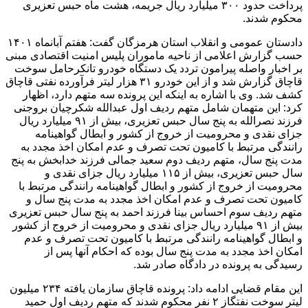
پرداخت حدود ۳۰۰ میلیارد ریال جریمه، هشت ماه حبس تعزیری
محکوم شدند.
دادستان عمومی و انقلاب استان هرمزگان گفت: هفتم آبانماه ۱۴۰۱
حسب گزارش اعلامی از ناحیه ماموران پلیس امنیت اقتصادی مبنی
بر اخبار واصله پیرامون تردد یک دستگاه خودرو تانکرحامل سوخت
قاچاق گزارش شد و از این خودرو ۳۱ هزار لیتر فرآورده نفتی قاچاق
کشف شد. وی با اشاره به اینکه این پرونده سه متهم دارد، اظهار
کرد: این متهمان شامل متهم ردیف اول عبدالله شکرچیان بروجنی
فرزند نصرالله به پنج سال حبس تعزیری، بیش از ۹۱ میلیارد ریال
جزای نقدی و محرومیت از خروج از کشور و ابطال گواهینامه
رانندگی مرتبط با کامیون تحت تصرف و عدم امکان اخذ مجدد به
مدت پنج سال، متهم ردیف دوم سعید جمالی فرزند خدابخش به پنج
سال حبس تعزیری، بیش از ۱۱۵ میلیارد ریال جزای نقدی و
محرومیت از خروج از کشور و ابطال گواهینامه رانندگی مرتبط با
کامیون تحت تصرف و عدم امکان اخذ مجدد به مدت پنج سال و
متهم ردیف سوم احساس بینا فرزند احمد به پنج سال حبس تعزیری
بیش از ۹۱ میلیارد ریال جزای نقدی و محرومیت از خروج از کشور
و ابطال گواهینامه رانندگی مرتبط با کامیون تحت تصرف و عدم
امکان اخذ مجدد به مدت پنج سال بوده که احکام آنها پس از
رسیدگی به پرونده در دادگاه صادر شد.
این مقام قضایی ادامه داد: پرونده قاچاق سازمان یافته ۲۳۴ میلیون
لیتر سوخت نفتگاز ۲ نفر محکوم شدند که متهم ردیف اول حمید