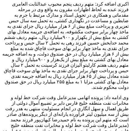
اکبری اضافه کرد: متهم ردیف پنجم محبوب عبدالثابت العامری
فرزند عبده به لحاظ اظهارات مقرون به واقع وی در مرحله
مقدماتی و همکاری در تحویل اسناد و مدارک مرتبط با جرم به
ضابطین و مساعدت در نگهداری کشتی، به تحمل سه سال حبس
تعزیری و پرداخت مبلغ بیش از ۶ هزار میلیارد ریال جزای نقدی به
ماخذ چهار برابر سوخت مکشوفه، به اضافه‌ی جریمه معادل بهای
کشتی به مبلغ بیش از یکهزار و ۹۰۰میلیارد ریال، متهم ردیف ششم
محمد خدابخش حسین فرزند رهی به تحمل ۲ سال حبس و پرداخت
جزای نقدی به ماخذ چهار برابر بهای سوخت قاچاق شده به مبلغ
بیش از ۶ هزار میلیارد ریال در حق صندوق دولت، و به اضافه جریمه
معادل بهای کشتی به مبلغ بیش از یک‌هزار و ۹۰۰میلیارد ریال و
متهم ردیف هفتم کارلیتو الیزان فرزند کرسینت به تحمل ۲ سال
حبس و پرداخت چهار برابر جزای نقدی به ماخذ بهای سوخت قاچاق
شده معادل بیش از ۶۵ هزار میلیارد ریال به اضافه جریمه نقدی
معادل بهای کشتی مزایا ۱ به مبلغ ۲۵۵ میلیارد ریال در حق صندوق
دولت محکوم شدند.
وی ادامه داد: پرونده اتهامی مدیرعامل وقت شرکت خط لوله و
مخابرات نفت منطقه خلیج فارس دایر بر تضییع اموال دولتی از
طریق اهمال و سهل انگاری در انجام مسئولیت منتهی به هدر رفت
بیش از سه میلیون لیتر فرآورده یارانه‌ای از دیگر پرونده‌های صادر
است که متهم این پرونده به نام حمیدرضا کیهان‌پور فرزند محمد
(مدیرعامل وقت شرکت خط لوله و مخابرات نفت منطقه خلیج
فارس)، به جبران خسارت وارده به اموال دولتی از سه نوع فراورده