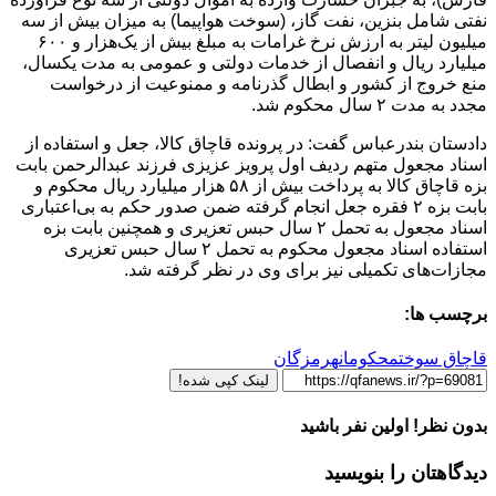
نفتی شامل بنزین، نفت گاز، (سوخت هواپیما) به میزان بیش از سه
میلیون لیتر به ارزش نرخ غرامات به مبلغ بیش از یک‌هزار و ۶۰۰
میلیارد ریال و انفصال از خدمات دولتی و عمومی به مدت یکسال،
منع خروج از کشور و ابطال گذرنامه و ممنوعیت از درخواست
مجدد به مدت ۲ سال محکوم شد.
دادستان بندرعباس گفت: در پرونده قاچاق کالا، جعل و استفاده از
اسناد مجعول متهم ردیف اول پرویز عزیزی فرزند عبدالرحمن بابت
بزه قاچاق کالا به پرداخت بیش از ۵۸ هزار میلیارد ریال محکوم و
بابت بزه ۲ فقره جعل انجام گرفته ضمن صدور حکم به بی‌اعتباری
اسناد مجعول به تحمل ۲ سال حبس تعزیری و همچنین بابت بزه
استفاده اسناد مجعول محکوم به تحمل ۲ سال حبس تعزیری
مجازات‌های تکمیلی نیز برای وی در نظر گرفته شد.
برچسب ها:
قاچاق سوخت
محکومان
هرمزگان
لینک کپی شده!
بدون نظر! اولین نفر باشید
دیدگاهتان را بنویسید