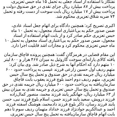
نفتگاز با استفاده از اسناد جعلی به تحمل ۱۵ ماه حبس تعزیری،
پرداخت بیش از ۸۷ میلیارد ریال جزای نقدی در حق صندوق دولت و
پرداخت بیش از ۱۷ میلیارد ریال بابت سوخت از دست رفته و تحمل
۷۴ ضربه شلاق تعزیری محکوم شد.
اکبری تصریح کرد: همچنین دادگاه برای اتهام جعل اسناد عادی،
ضمن صدور حکم به بی‌اعتباری اسناد مجعول، به تحمل ۱۰ ماه
حبس تعزیری حکم صادر کرد و از بابت اتهام استفاده از اسناد
مجعول، ضمن صدور حکم به بی‌اعتباری اسناد مجعول به تحمل ۱۰
ماه حبس تعزیزی محکوم کرد و مجازات اشد قابلیت اجرا دارد.
این مقام قضایی در هرمزگان گفت: همچنین پرونده قاچاق سازمان
یافته کالای یارانه‌ای سوخت گازوئیل به میزان ۴۶۷ هزار و ۸۰۰ لیتر
۱۰ متهم دارد که احکام آنها به شرح ذیل صادر شد. وی بیان کرد:
متهم ردیف اول حسین زارعی فرزند عیسی به پرداخت حدود ۶۰۰
میلیارد ریال جریمه نقدی در حق صندوق و تحمل پنج سال حبس
تعزیری، متهم ردیف دوم احمد بلوچ فرزند یعقوب بابت قاچاق
سازمان‌یافته به پرداخت حدود ۶۰۰ میلیارد ریال جریمه نقدی در حق
صندوق و تحمل پنج سال حبس تعزیری و جریمه نقدی به میزان بیش
از ۶۳ میلیارد ریال، جهانگیر پابند فرزند محمد، منصور کمال‌زاده
فرزند درویش، سعید پابند فرزند حسن، اسلام بلوچ فرزند نبی، حسن
پابند فرزند رسان، ذاکر بلوچ فرزند دادمحمد، هوشنگ آسفته فرزند
احمد و عبدالکریم جوادنژاد فرزند خداداد متهمان ردیف سوم تا دهم
بابت اتهام قاچاق سازمان‌یافته به تحمل پنج سال حبس تعزیری،