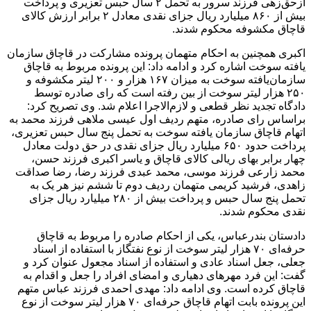
ازحق‌زهی فرزند سرور به تحمل ۲ سال حبس تعزیری و پرداخت
بیش از ۸۶۰ میلیارد ریال جزای نقدی معادل ۲ برابر ارزش کالای
قاچاق مکشوفه محکوم شدند.
اکبری همچنین به احکام متهمان پرونده مشارکت در قاچاق سازمان
یافته سوخت اشاره کرد و ادامه داد: این پرونده مربوط به قاچاق
سازمان‌یافته سوخت به میزان ۱۶۷ هزار و ۲۰۰ لیتر مکشوفه و
۲۵۰ هزار لیتر سوخت از بین رفته است که رای صادره توسط
دادگاه تجدید نظر قطعی و لازم‌الاجرا اعلام شد. وی تصریح کرد:
براساس رای صادره، متهم ردیف اول عیسی ملاهی فرزند محمد به
اتهام قاچاق سازمان یافته سوخت به تحمل پنج سال حبس تعزیری،
پرداخت حدود ۶۵۰ میلیارد ریال جزای نقدی در حق دولت معادل
چهار برابر بهای ریالی کالای قاچاق و یاسر اکبری فرزند حسن،
محمد زارعی فرزند موسی، محمد عبدی فرزند رضا، رضا صداقت
زاهدی، فرشید کریمی متهمان ردیف دوم تا ششم نیز هر یک به
تحمل پنج سال حبس و پرداخت بیش از ۲۸۰ میلیارد ریال جزای
نقدی محکوم شدند.
دادستان بندرعباس، یکی از احکام صادره را مربوط به قاچاق
حرفه‌ای ۷۰ هزار لیتر سوخت از نوع نفتگاز با استفاده از اسناد
جعلی، جعل اسناد عادی و استفاده از اسناد مجعول عنوان کرد و
گفت: این فرد مهر‌های دهیاری و امضای افراد را جعل و اقدام به
قاچاق کرده است. وی ادامه داد: مهدی احمدی فرزند عباس متهم
این پرونده بابت اتهام قاچاق حرفه‌ای ۷۰ هزار لیتر سوخت از نوع