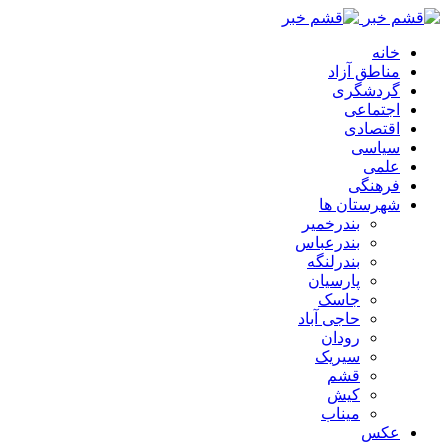
خانه
مناطق آزاد
گردشگری
اجتماعی
اقتصادی
سیاسی
علمی
فرهنگی
شهرستان ها
بندرخمیر
بندرعباس
بندرلنگه
پارسیان
جاسک
حاجی آباد
رودان
سیریک
قشم
کیش
میناب
عکس