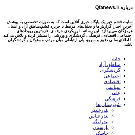
درباره Qfanews.ir
سایت قشم خبر یک پایگاه خبری آنلاین است که به صورت تخصصی به پوشش
آخرین اخبار، گزارش‌ها و تحلیل‌های مرتبط با جزیره قشم،مناطق آزاد و استان
هرمزگان می‌پردازد. این رسانه با رویکردی حرفه‌ای، تازه‌ترین رویدادهای
اجتماعی، اقتصادی، فرهنگی، گردشگری و ورزشی را منتشر کرده و تلاش می‌کند
با اطلاع‌رسانی دقیق و سریع، پلی ارتباطی میان مردم، مسئولان و گردشگران
باشد.
خانه
مناطق آزاد
گردشگری
اجتماعی
اقتصادی
سیاسی
علمی
فرهنگی
شهرستان ها
بندرخمیر
بندرعباس
بندرلنگه
پارسیان
جاسک