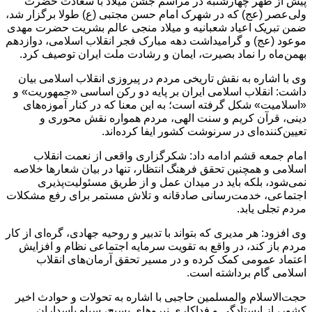
پیش از ظهر چهارشنبه در مراسم جشن میلاد با سعادت حضرت
ولی‌عصر (عج) که در شهرک امام حسن مجتبی (ع) طولا برگزار شد،
ضمن تبریک اعیاد شعبانیه و میلاد منجی عالم بشریت حضرت مهدی
موعود (عج) و گرامیداشت دهه مبارک فجر انقلاب اسلامی، دوازدهم
بهمن‌ماه را نماد بصیرت، ایمان و رشادت ملت ایران توصیف کرد.
وی با اشاره به نقش تاریخی مردم در پیروزی انقلاب اسلامی بیان
داشت: انقلاب اسلامی ایران بر پایه دو رکن اساسی «جمهوریت» و
«اسلامیت» شکل گرفته است؛ به این معنا که در کنار آموزه‌های
دینی، قرآن کریم و سنت الهی، مردم همواره نقش محوری و
تعیین‌کننده‌ای در سرنوشت کشور ایفا کرده‌اند.
امام جمعه قشم ادامه داد: شکرگزاری واقعی از نعمت انقلاب
اسلامی و همچنین تحقق فرهنگ انتظار، تنها در بیان شعارها خلاصه
نمی‌شود، بلکه باید در میدان عمل و از طریق مسئولیت‌پذیری
اجتماعی، خدمت‌رسانی صادقانه و تلاش مستمر برای رفع مشکلات
مردم تجلی یابد.
وی افزود: هر مدیری که بتواند با تدبیر و روحیه جهادی، گره‌ای از کار
مردم باز کند، در واقع به تقویت سرمایه اجتماعی نظام و افزایش
اعتماد عمومی کمک کرده و در مسیر تحقق آرمان‌های انقلاب
اسلامی گام برداشته است.
حجت‌الاسلام والمسلمین حاجبی با اشاره به تحولات و حوادث اخیر
کشور، از ایستادگی و فداکاری نیروهای بسیج، سپاه پاسداران