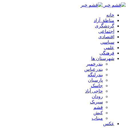
خانه
مناطق آزاد
گردشگری
اجتماعی
اقتصادی
سیاسی
علمی
فرهنگی
شهرستان ها
بندرخمیر
بندرعباس
بندرلنگه
پارسیان
جاسک
حاجی آباد
رودان
سیریک
قشم
کیش
میناب
عکس