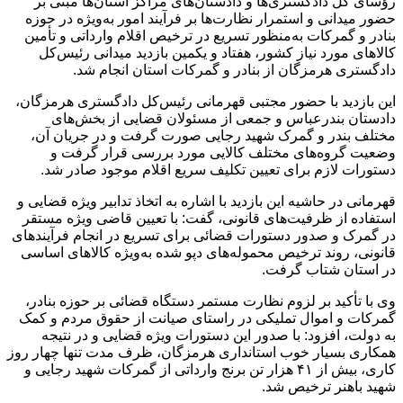
رؤسای کل دادگستری‌ها و دادستان‌های مراکز استان‌ها مبنی بر
حضور میدانی و استمرار نظارت‌ها بر فرآیند امور به‌ویژه در حوزه
بنادر و گمرکات به‌منظور تسریع در ترخیص اقلام وارداتی و تأمین
کالا‌های مورد نیاز کشور، هفتاد و یکمین بازدید میدانی رئیس‌کل
دادگستری هرمزگان از بنادر و گمرکات استان انجام شد.
این بازدید با حضور مجتبی قهرمانی رئیس‌کل دادگستری هرمزگان،
دادستان بندرعباس و جمعی از مسئولان قضایی از بخش‌های
مختلف بندر و گمرک شهید رجایی صورت گرفت و در جریان آن،
وضعیت گروه‌های مختلف کالایی مورد بررسی قرار گرفت و
دستورات لازم برای تعیین تکلیف سریع اقلام موجود صادر شد.
قهرمانی در حاشیه این بازدید با اشاره به اتخاذ تدابیر ویژه قضایی و
استفاده از ظرفیت‌های قانونی، گفت: با تعیین قاضی ویژه مستقر
در گمرک و صدور دستورات قضائی برای تسریع در انجام فرآیند‌های
قانونی، روند ترخیص محموله‌های دپو شده به‌ویژه کالا‌های اساسی
در استان شتاب گرفت.
وی با تأکید بر لزوم نظارت مستمر دستگاه قضائی بر حوزه بنادر،
گمرکات و اموال تملیکی در راستای صیانت از حقوق مردم و کمک
به دولت، افزود: با صدور این دستورات ویژه قضایی و در نتیجه
همکاری بسیار خوب استانداری هرمزگان، ظرف مدت تنها چهار روز
کاری، بیش از ۴۱ هزار تن برنج وارداتی از گمرکات شهید رجایی و
شهید باهنر ترخیص شد.