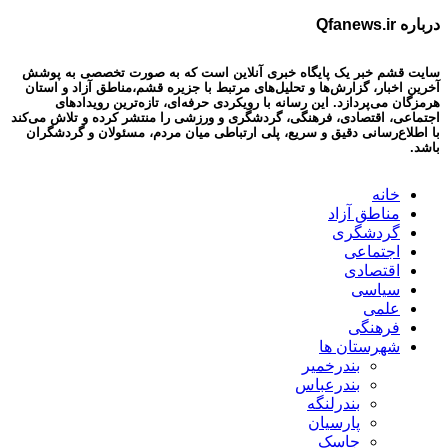
درباره Qfanews.ir
سایت قشم خبر یک پایگاه خبری آنلاین است که به صورت تخصصی به پوشش
آخرین اخبار، گزارش‌ها و تحلیل‌های مرتبط با جزیره قشم،مناطق آزاد و استان
هرمزگان می‌پردازد. این رسانه با رویکردی حرفه‌ای، تازه‌ترین رویدادهای
اجتماعی، اقتصادی، فرهنگی، گردشگری و ورزشی را منتشر کرده و تلاش می‌کند
با اطلاع‌رسانی دقیق و سریع، پلی ارتباطی میان مردم، مسئولان و گردشگران
باشد.
خانه
مناطق آزاد
گردشگری
اجتماعی
اقتصادی
سیاسی
علمی
فرهنگی
شهرستان ها
بندرخمیر
بندرعباس
بندرلنگه
پارسیان
جاسک