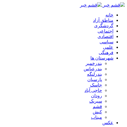
خانه
مناطق آزاد
گردشگری
اجتماعی
اقتصادی
سیاسی
علمی
فرهنگی
شهرستان ها
بندرخمیر
بندرعباس
بندرلنگه
پارسیان
جاسک
حاجی آباد
رودان
سیریک
قشم
کیش
میناب
عکس