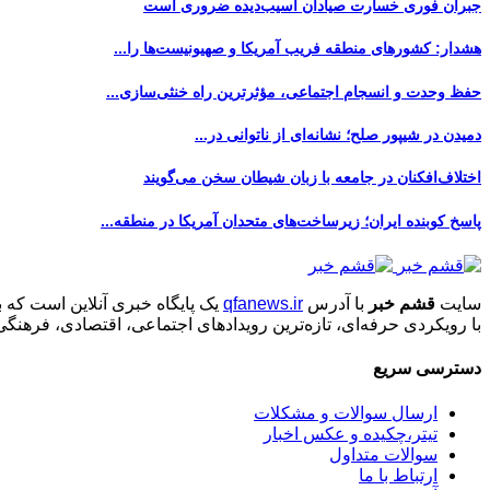
جبران فوری خسارت صیادان آسیب‌دیده ضروری است
هشدار: کشورهای منطقه فریب آمریکا و صهیونیست‌ها را...
حفظ وحدت و انسجام اجتماعی، مؤثرترین راه خنثی‌سازی...
دمیدن در شیپور صلح؛ نشانه‌ای از ناتوانی در...
اختلاف‌افکنان در جامعه با زبان شیطان سخن می‌گویند
پاسخ کوبنده ایران؛ زیرساخت‌های متحدان آمریکا در منطقه...
سایت
قشم خبر
با آدرس
qfanews.ir
یک پایگاه خبری آنلاین است که 
با رویکردی حرفه‌ای، تازه‌ترین رویدادهای اجتماعی، اقتصادی، فرهن
دسترسی سریع
ارسال سوالات و مشکلات
تیتر،چکیده و عکس اخبار
سوالات متداول
ارتباط با ما