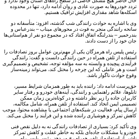
حال حاضر هیچ مشکل خاصی در سطح راه‌های استان وجود ندارد و
تردد خودروها به صورت عادی و روان ادامه دارد، تنها در محدوده
اسکله‌ها شاهد مقداری افزایش ترافیک هستیم.
وی با اشاره به حوادث رانندگی شب گذشته، افزود: متأسفانه دو
سانحه رانندگی منجر به فوت در محورهای میناب – بندرعباس و
بندرخمیر – بندرلنگه اتفاق افتاد که در مجموع دو نفر از هم‌استانی‌ها
جان خود را از دست دادند.
رئیس پلیس راه هرمزگان یکی از مهم‌ترین عوامل بروز تصادفات را
استفاده از تلفن همراه در حین رانندگی دانست و گفت: رانندگی
فرآیندی پیچیده و وابسته به سه مؤلفه توجه، تشخیص و تصمیم‌گیری
است و هر عاملی که این چرخه را مختل کند، می‌تواند زمینه‌ساز
وقوع حوادث ناگوار باشد.
حق‌پرست ادامه داد: راننده باید به طور همزمان شرایط مسیر،
تابلوها، علائم راهنمایی و رانندگی، آینه‌های خودرو و رفتار سایر
کاربران جاده را زیر نظر داشته و در کوتاه‌ترین زمان ممکن
تصمیمی ایمن اتخاذ کند. استفاده از تلفن همراه، شامل مکالمه،
ارسال پیام، فعالیت در شبکه‌های اجتماعی یا مشاهده محتوا، موجب
کاهش تمرکز و هوشیاری راننده شده و این فرآیند را مختل می‌کند.
وی تأکید کرد: بسیاری از تصادفات رانندگی نه به دلیل نقص فنی
خودرو یا مشکلات جاده‌ای بلکه به خاطر غفلت و کاهش تمرکز
ناشی از استفاده از تلفن همراه رخ می‌دهد. رئیس پلیس راه