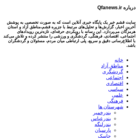
درباره Qfanews.ir
سایت قشم خبر یک پایگاه خبری آنلاین است که به صورت تخصصی به پوشش
آخرین اخبار، گزارش‌ها و تحلیل‌های مرتبط با جزیره قشم،مناطق آزاد و استان
هرمزگان می‌پردازد. این رسانه با رویکردی حرفه‌ای، تازه‌ترین رویدادهای
اجتماعی، اقتصادی، فرهنگی، گردشگری و ورزشی را منتشر کرده و تلاش می‌کند
با اطلاع‌رسانی دقیق و سریع، پلی ارتباطی میان مردم، مسئولان و گردشگران
باشد.
خانه
مناطق آزاد
گردشگری
اجتماعی
اقتصادی
سیاسی
علمی
فرهنگی
شهرستان ها
بندرخمیر
بندرعباس
بندرلنگه
پارسیان
جاسک