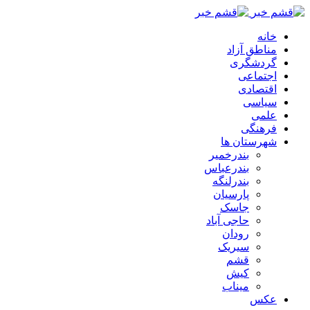
خانه
مناطق آزاد
گردشگری
اجتماعی
اقتصادی
سیاسی
علمی
فرهنگی
شهرستان ها
بندرخمیر
بندرعباس
بندرلنگه
پارسیان
جاسک
حاجی آباد
رودان
سیریک
قشم
کیش
میناب
عکس