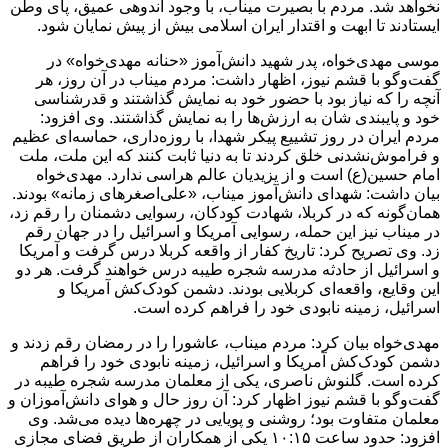
نخواهد شد. مردم با بصیرت میناب، با وجود اندوهی عمیق، پای وطن
ایستادند تا ابهت و اقتدار ایران اسلامی بیش از پیش نمایان شود.
موسی مهدی‌خواه، پدر شهید دانش‌آموز «حنانه مهدی‌خواه» در
گفت‌وگو با قشم نیوز، اظهار داشت: مردم میناب در آن روز، هر
آنچه را که نیاز بود با حضور خود به نمایش گذاشتند و قدرشناسی
خود و پایبندی شان به ارزش‌ها را به نمایش گذاشتند. وی افزود:
مردم ایران در روز تشییع پیکر شهدا، با روزه‌داری، حماسه‌ای عظیم
و فراموش‌نشدنی خلق کردند تا به دنیا ثابت کنند که این ملت، ملت
امام حسین(ع) است و از یزیدیان عالم هراسی ندارد. مهدی‌خواه
بیان داشت: شهدای دانش‌آموز میناب، «علی‌اصغرهای زمانه» بودند.
همان‌گونه که در کربلا، شهادت کودکان، رسوایی دشمنان را رقم زد،
در میناب نیز این حمله، رسوایی آمریکا و اسرائیل را در جهان رقم
زد. وی تصریح کرد: تاریخ کفار از واقعه کربلا درس گرفت و آمریکا
و اسرائیل از حادثه مدرسه شجره طیبه درس خواهند گرفت. هر دو
این وقایع، واقعه‌ای کربلایی بودند. دشمن کودک‌کش آمریکا و
اسرائیل، زمینه نابودی خود را فراهم کرده است.
مهدی‌خواه بیان کرد: مردم میناب، عاشورا را در رمضان رقم زدند و
دشمن کودک‌کش آمریکا و اسرائیل، زمینه نابودی خود را فراهم
کرده است. گلنوش ناصری، یکی از معلمان مدرسه شجره طیبه در
گفت‌وگو با قشم نیوز اظهار کرد: آن روز حال و هوای دانش‌آموزان و
معلمان متفاوت بود؛ روشنی و پویایی در چهره‌ها دیده می‌شد. وی
افزود: حدود ساعت ۱۰:۱۵ یکی از همکاران از طریق فضای مجازی