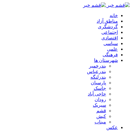
خانه
مناطق آزاد
گردشگری
اجتماعی
اقتصادی
سیاسی
علمی
فرهنگی
شهرستان ها
بندرخمیر
بندرعباس
بندرلنگه
پارسیان
جاسک
حاجی آباد
رودان
سیریک
قشم
کیش
میناب
عکس