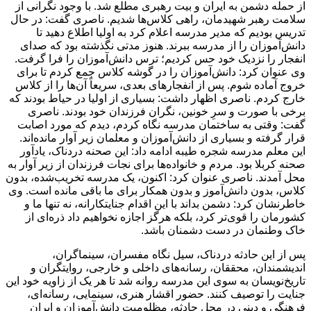
از حمله دشمن به ایران و بیت رهبری مطلع شد. با وجود نگرانی از
سلامت رهبر شهیدمان، راهی کلاس‌ها شدیم. ناصری گفت: در حال
تدریس بودیم که مدیر مدرسه اعلام کرد به اولیا اطلاع دهید تا
دانش‌آموزان را از مدرسه ببرند. هنوز مدتی نگذشته بود که صدای
انفجار را نزدیک خود حس کردیم؛ ترس دانش‌آموزان را فرا گرفت.
وی عنوان کرد: دانش‌آموزان را در گوشه کلاس جمع کردم تا برای
خروج آماده شوم. پس از انفجارهای بعدی، سریعاً آن‌ها را از کلاس
خارج کردم. ناصری اظهار داشت: بسیاری از اولیا در حیاط بودند که
برخی با صورت و سرِ خونین، نگران فرزندان خود بودند. ناصری
گفت: وقتی به ساختمان مدرسه نگاه کردم، دیدم که مورد اصابت
قرار گرفته و بسیاری از دانش‌آموزان و معلمان زیر آوار مانده‌اند.
این معلم مدرسه شجره طیبه ادامه داد: این صحنه دردناک، یادآور
صحنه کربلا بود. مردم و خانواده‌ها برای نجات فرزندان از زیر آوار به
محل آمدند. ناصری عنوان کرد: اکنون، یک مدرسه تخریب‌شده، بدون
کلاس، بدون دانش‌آموز و بدون همکار برای ما باقی مانده است. وی
خاطرنشان کرد: دشمن بداند با این اقدام جنایتکارانه، نه تنها ما و
کشورمان را قوی‌تر کرد، بلکه هرگز اجازه نخواهیم داد ذره‌ای از
خاک وطنمان در دست دشمنان باشد.
پس از این حادثه دردناک، سیل نگاه مفسران، سینماگران،
اندیشمندان، محققان، رسانه‌های داخلی و خارجی، روایتگران و
تاریخ‌نویسان به سوی این مدرسه روانه شد تا هر یک از زاویه خود این
جنایت را توصیف کنند. حضور اقشار هنری، سینمایی، رسانه‌ای،
فرهنگی و دینی در محل حادثه، مظلومیت دانش‌آموزان و ایران