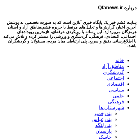
درباره Qfanews.ir
سایت قشم خبر یک پایگاه خبری آنلاین است که به صورت تخصصی به پوشش
آخرین اخبار، گزارش‌ها و تحلیل‌های مرتبط با جزیره قشم،مناطق آزاد و استان
هرمزگان می‌پردازد. این رسانه با رویکردی حرفه‌ای، تازه‌ترین رویدادهای
اجتماعی، اقتصادی، فرهنگی، گردشگری و ورزشی را منتشر کرده و تلاش می‌کند
با اطلاع‌رسانی دقیق و سریع، پلی ارتباطی میان مردم، مسئولان و گردشگران
باشد.
خانه
مناطق آزاد
گردشگری
اجتماعی
اقتصادی
سیاسی
علمی
فرهنگی
شهرستان ها
بندرخمیر
بندرعباس
بندرلنگه
پارسیان
جاسک