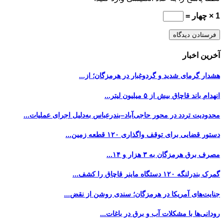
1 × چهار =
آخرین اخبار
هشدار گرمای شدید و گردوغبار در هرمزگان؛ از...
انهدام باند قاچاق بیش از ۵ میلیون لیتر...
محدودیت تردد در محور حاجی‌آباد–بندرعباس به‌دلیل اجرای عملیات...
دستور قضایی برای توقف واگذاری ۱۲۰ قطعه زمین...
مصرف برق هرمزگان به ۳ هزار و ۱۴...
گمرک بندرلنگه ۱۲۰ دستگاه ماینر قاچاق را کشف...
جنایت‌های آمریکا در هرمزگان؛ سندی روشن از نقض...
رودانی‌ها با مشکلات آب و برق در باغات...