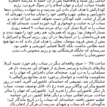
ابتدایی روز شنبه و بلافاصله پس از آن، حمله به مدرسه «شجره
طیبه» میناب، ایران و جهان اسلام را در سوگ فرو برد. رژیم
کودک‌کش با هدف قرار دادن این مدرسه و به شهادت رساندن ده‌ها
دانش‌آموز و معلم، چهره واقعی خود را نمایان ساخت؛ چهره‌ای که
هرگز از جنایت علیه کودکان دست نخواهد کشید، چرا که حیات و
ممات آن به جنایت و خونخواری گره خورده است. شنبه‌ای تلخ که
میناب را به کربلا تبدیل کرد، برای مردم میناب، ۹ اسفند روزی
بسیار اندوهبار بود؛ روزی که همزمان، هم رهبر خود را شهید دیدند و
هم فرزندانشان را در آسمان‌ها. در آن روز، رژیم آمریکا و اسرائیل با
بیش از شش فروند موشک، محلی را هدف قرار دادند که نه تنها هیچ
جنبه نظامی نداشت، بلکه کاملاً فضایی آموزشی و علمی بود.
مدرسه‌ای که جایگاه فرشتگانی بود و رژیم منحوس تاب دیدن
حضورشان را نداشت.
ساعت ۱۰:۴۵ صبح، واقعه‌ای دیگر در میناب رقم خورد؛ شبیه کربلا.
پیکرهای پاره‌پاره و بی‌سر بسیاری از شهدای این مدرسه، دل هر
مسلمانی را به درد آورد. صحنه‌ای چنان دلخراش که جهان را به
محکومیت واداشت و خواستار برخورد جدی مجامع بین‌المللی با
جنایتکاران شد. تشییعی که حماسه‌ای عاشورایی آفرید، آنچه در روز
تشییع پیکر این نوگلان پرپر شده رخ داد، قابل توصیف نیست. میناب
بار دیگر عاشورایی دیگر را تجربه کرد؛ عاشورایی که جهان را متأثر
ساخت. مردم انقلابی میناب و دیگر نقاط کشور، در این حماسه
عظیم حضور یافتند. حماسه‌ای که میناب را در تاریخ ماندگار کرد؛
به‌گونه‌ای که نام میناب و شهدای مدرسه آن هرگز از اذهان پاک