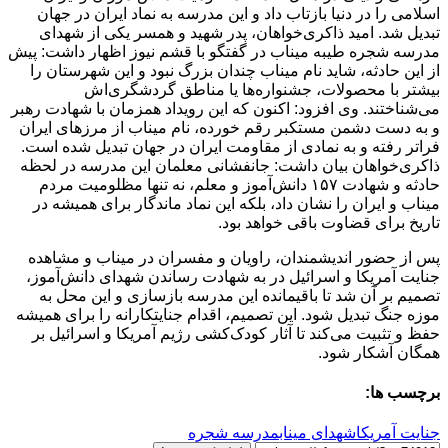
اسلامی را در دنیا بازتاب داد و این مدرسه به نماد ایران در جهان
تبدیل شد. امید ذاکری‌خواهان، پدر شهید و همسر یکی از شهدای
مدرسه شجره طیبه میناب در گفتگو با قشم نیوز اظهار داشت: پیش
از این حادثه، شاید نام میناب چندان بزرگ نبود و این شهرستان را
بیشتر با محصولات، جشنواره‌ها یا مناطق گردشگری‌اش
می‌شناختند. وی افزود: اکنون که این رویداد همزمان با شهادت رهبر
و به دست دشمن مستکبر رقم خورده، نام میناب از مرزهای ایران
فراتر رفته و به نمادی از مقاومت ایران در جهان تبدیل شده است.
ذاکری‌خواهان بیان داشت: جانفشانی معلمان این مدرسه در لحظه
حادثه و شهادت ۱۵۷ دانش‌آموز و معلم، نه تنها مظلومیت مردم
میناب و ایران را نشان داد، بلکه این نماد ماندگار برای همیشه در
تاریخ برای قضاوت باقی خواهد بود.
پس از حضور اندیشمندان، راویان و مفسران در میناب و مشاهده
جنایت آمریکا و اسرائیل در به شهادت رساندن شهدای دانش‌آموز،
تصمیم بر آن شد تا باقیمانده این مدرسه بازسازی و این محل به
موزه جنگ تبدیل شود. این تصمیم، اقدام جنایتکارانه را برای همیشه
حفظ و تثبیت می‌کند تا آثار کودک‌کشی رژیم آمریکا و اسرائیل بر
همگان آشکار شود.
برچسب ها:
جنایت آمریکا
شهدای میناب
مدرسه شجره