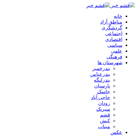
خانه
مناطق آزاد
گردشگری
اجتماعی
اقتصادی
سیاسی
علمی
فرهنگی
شهرستان ها
بندرخمیر
بندرعباس
بندرلنگه
پارسیان
جاسک
حاجی آباد
رودان
سیریک
قشم
کیش
میناب
عکس