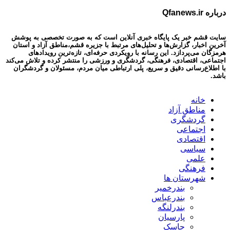
درباره Qfanews.ir
سایت قشم خبر یک پایگاه خبری آنلاین است که به صورت تخصصی به پوشش
آخرین اخبار، گزارش‌ها و تحلیل‌های مرتبط با جزیره قشم،مناطق آزاد و استان
هرمزگان می‌پردازد. این رسانه با رویکردی حرفه‌ای، تازه‌ترین رویدادهای
اجتماعی، اقتصادی، فرهنگی، گردشگری و ورزشی را منتشر کرده و تلاش می‌کند
با اطلاع‌رسانی دقیق و سریع، پلی ارتباطی میان مردم، مسئولان و گردشگران
باشد.
خانه
مناطق آزاد
گردشگری
اجتماعی
اقتصادی
سیاسی
علمی
فرهنگی
شهرستان ها
بندرخمیر
بندرعباس
بندرلنگه
پارسیان
جاسک