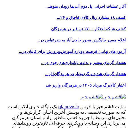
آغاز عملیات اجرایی پل دوم آب‌نما رودان منوط...
کشف ۱۸ میلیارد ریال کالای قاچاق و ۲۶...
کشف شبکه احتکار ۱۷۰۰ تن قیر در هرمزگان
اعلام مسیر جایگزین محور حاجی‌آباد به بندرعباس در...
آزمون‌های نهایی؛ فرصت دوباره آموزش‌وپرورش برای غایبان در...
هشدار گرمای بیشتر و تداوم ناپایداری‌های جوی در...
هشدار گرمای شدید و گردوغبار در هرمزگان؛ از...
اعتبار کالابرگ مرداد ۱۴۰۵ در هرمزگان واریز شد
سایت
قشم خبر
با آدرس
qfanews.ir
یک پایگاه خبری آنلاین است
که به صورت تخصصی به پوشش آخرین اخبار، گزارش‌ها و
تحلیل‌های مرتبط با جزیره قشم،مناطق آزاد و استان هرمزگان
می‌پردازد. این رسانه با رویکردی حرفه‌ای، تازه‌ترین رویدادهای