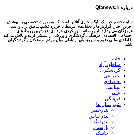
درباره Qfanews.ir
سایت قشم خبر یک پایگاه خبری آنلاین است که به صورت تخصصی به پوشش
آخرین اخبار، گزارش‌ها و تحلیل‌های مرتبط با جزیره قشم،مناطق آزاد و استان
هرمزگان می‌پردازد. این رسانه با رویکردی حرفه‌ای، تازه‌ترین رویدادهای
اجتماعی، اقتصادی، فرهنگی، گردشگری و ورزشی را منتشر کرده و تلاش می‌کند
با اطلاع‌رسانی دقیق و سریع، پلی ارتباطی میان مردم، مسئولان و گردشگران
باشد.
خانه
مناطق آزاد
گردشگری
اجتماعی
اقتصادی
سیاسی
علمی
فرهنگی
شهرستان ها
بندرخمیر
بندرعباس
بندرلنگه
پارسیان
جاسک