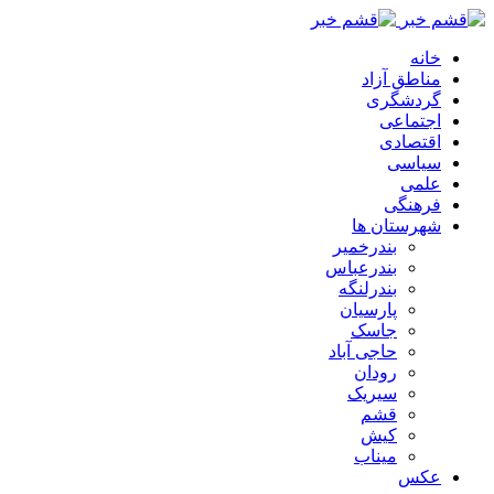
خانه
مناطق آزاد
گردشگری
اجتماعی
اقتصادی
سیاسی
علمی
فرهنگی
شهرستان ها
بندرخمیر
بندرعباس
بندرلنگه
پارسیان
جاسک
حاجی آباد
رودان
سیریک
قشم
کیش
میناب
عکس