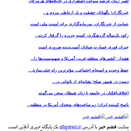
تغییر زمان عرضه سوخت اضطراری در جایگاه‌های هرمزگان
خبرنگاران؛ نگهبانان حقیقت و پل ارتباطی مردم و...
حمایت از خبرنگاران، سرمایه‌گذاری برای امنیت ملی است
رکود یک‌ساله گردشگری، کسبه جزیره را گرفتار کرده...
جبران فوری خسارت صیادان آسیب‌دیده ضروری است
هشدار: کشورهای منطقه فریب آمریکا و صهیونیست‌ها را...
حفظ وحدت و انسجام اجتماعی، مؤثرترین راه خنثی‌سازی...
دمیدن در شیپور صلح؛ نشانه‌ای از ناتوانی در...
اختلاف‌افکنان در جامعه با زبان شیطان سخن می‌گویند
پاسخ کوبنده ایران؛ زیرساخت‌های متحدان آمریکا در منطقه...
سایت
قشم خبر
با آدرس
qfanews.ir
یک پایگاه خبری آنلاین است