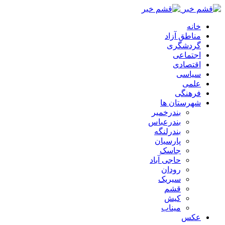
خانه
مناطق آزاد
گردشگری
اجتماعی
اقتصادی
سیاسی
علمی
فرهنگی
شهرستان ها
بندرخمیر
بندرعباس
بندرلنگه
پارسیان
جاسک
حاجی آباد
رودان
سیریک
قشم
کیش
میناب
عکس