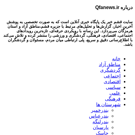
درباره Qfanews.ir
سایت قشم خبر یک پایگاه خبری آنلاین است که به صورت تخصصی به پوشش
آخرین اخبار، گزارش‌ها و تحلیل‌های مرتبط با جزیره قشم،مناطق آزاد و استان
هرمزگان می‌پردازد. این رسانه با رویکردی حرفه‌ای، تازه‌ترین رویدادهای
اجتماعی، اقتصادی، فرهنگی، گردشگری و ورزشی را منتشر کرده و تلاش می‌کند
با اطلاع‌رسانی دقیق و سریع، پلی ارتباطی میان مردم، مسئولان و گردشگران
باشد.
خانه
مناطق آزاد
گردشگری
اجتماعی
اقتصادی
سیاسی
علمی
فرهنگی
شهرستان ها
بندرخمیر
بندرعباس
بندرلنگه
پارسیان
جاسک