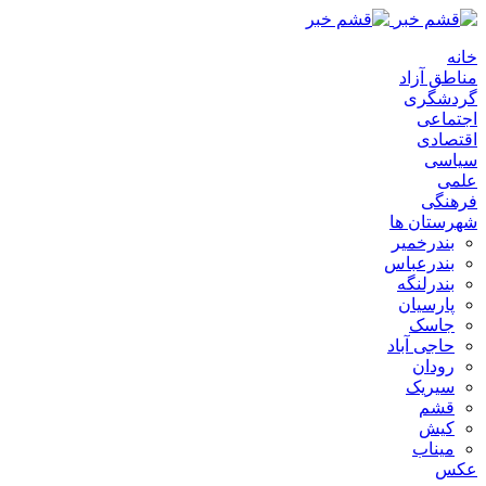
خانه
مناطق آزاد
گردشگری
اجتماعی
اقتصادی
سیاسی
علمی
فرهنگی
شهرستان ها
بندرخمیر
بندرعباس
بندرلنگه
پارسیان
جاسک
حاجی آباد
رودان
سیریک
قشم
کیش
میناب
عکس