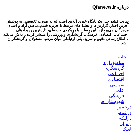
درباره Qfanews.ir
سایت قشم خبر یک پایگاه خبری آنلاین است که به صورت تخصصی به پوشش
آخرین اخبار، گزارش‌ها و تحلیل‌های مرتبط با جزیره قشم،مناطق آزاد و استان
هرمزگان می‌پردازد. این رسانه با رویکردی حرفه‌ای، تازه‌ترین رویدادهای
اجتماعی، اقتصادی، فرهنگی، گردشگری و ورزشی را منتشر کرده و تلاش می‌کند
با اطلاع‌رسانی دقیق و سریع، پلی ارتباطی میان مردم، مسئولان و گردشگران
باشد.
خانه
مناطق آزاد
گردشگری
اجتماعی
اقتصادی
سیاسی
علمی
فرهنگی
شهرستان ها
درخمیر
درعباس
درلنگه
رسیان
سک