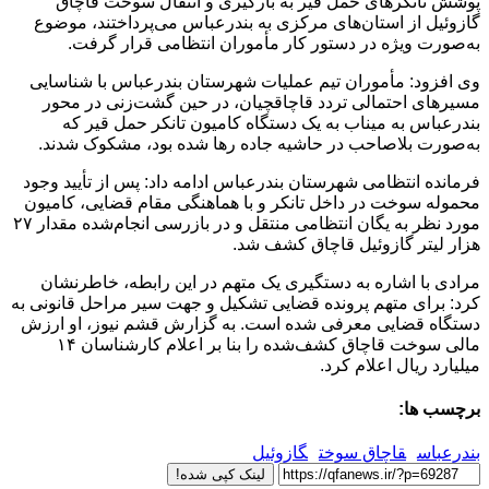
پوشش تانکرهای حمل قیر به بارگیری و انتقال سوخت قاچاق
گازوئیل از استان‌های مرکزی به بندرعباس می‌پرداختند، موضوع
به‌صورت ویژه در دستور کار مأموران انتظامی قرار گرفت.
وی افزود: مأموران تیم عملیات شهرستان بندرعباس با شناسایی
مسیرهای احتمالی تردد قاچاقچیان، در حین گشت‌زنی در محور
بندرعباس به میناب به یک دستگاه کامیون تانکر حمل قیر که
به‌صورت بلاصاحب در حاشیه جاده رها شده بود، مشکوک شدند.
فرمانده انتظامی شهرستان بندرعباس ادامه داد: پس از تأیید وجود
محموله سوخت در داخل تانکر و با هماهنگی مقام قضایی، کامیون
مورد نظر به یگان انتظامی منتقل و در بازرسی انجام‌شده مقدار ۲۷
هزار لیتر گازوئیل قاچاق کشف شد.
مرادی با اشاره به دستگیری یک متهم در این رابطه، خاطرنشان
کرد: برای متهم پرونده قضایی تشکیل و جهت سیر مراحل قانونی به
دستگاه قضایی معرفی شده است. به گزارش قشم نیوز، او ارزش
مالی سوخت قاچاق کشف‌شده را بنا بر اعلام کارشناسان ۱۴
میلیارد ریال اعلام کرد.
برچسب ها:
بندرعباس
قاچاق سوخت
گازوئیل
لینک کپی شده!