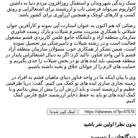
سبک زندگی شهروندان و استقبال روزافزون مردم دنیا به داشتن
آکواریوم می‌تواند فرصتی ناب و ارزشمند برای اشتغالزایی و رونق
کسب و کارهای کوچک و همچنین ارزآوری برای کشور باشد.
رضائی که هم اکنون به عنوان استارت آپي نمونه و كارآفرين جوان
شیلاتي با همكاري مديريت محترم شيلات و پارك زيست فناوري
سازمان منطقه آزاد و دانشگاه جامع علمي كاربردي قشم مشغول
فعالیت است و در رشته شيلات و دامپزشکی نیز تحصیل نموده
است، ضمن تشکر از همکاری خوب مسؤلان سازمان منطقه آزاد
قشم با این واحد فناور، تاکید کرد: اگر به دنبال اشتغالزایی پایدار در
منطقه هستیم، باید ایده های نو در بخش شیلات را جدی بگیریم و
حمایت های لازم را از جوانان خلاق و نخبه داشته باشیم.
وی با بیان اینکه ما در واحد فناور دنیای ماهیان قشم به افراد در
زمینه تجاری سازی ایده های نو کمک می کنیم، گفت: دریا ظرفیتی
عظیم و ارزشمند است و باید ارزش آن را بیش از پیش بدانیم و با
کمک ایده های نو باید به حفظ ذخایر ارزشمند خلیج فارس کمک
کنیم.
لینک کپی شده!
بدون نظر! اولین نفر باشید
دیدگاهتان را بنویسید