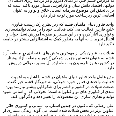
به گزارش قشم خبر، در دنیای امروز و در برنامه ریزی اقتصادی
دولتها، اقتصاد دانش بنیان و کارآفرینی بسیار مورد تاکید است که
برای تحقق این موضوع سرمایه انسانی خلاق و نوآور به عنوان
اساسی ترین زیرساخت مورد توجه قرار دارد .
واحد فناور دنیای ماهیان قشم که زیر نظر پارک زیست فناوری
خلیج فارس فعالیت می کند، فعالیت خود را بر مبنای توانمندسازی
و نوآوری آغاز کرده و در این مسیر بر مقوله آموزش نسل جوان و
انتقال تجربیات به آنها به منظور کمک به اشتغالزایی بیشتر در جامعه
تاکید دارد.
شیلات به عنوان یکی از مهمترین بخش های اقتصادی در منطقه آزاد
قشم به عنوان نخستین جزیره شیلاتی کشور و منطقه آزاد پیشتاز
در کشور، هنوز تا رسیدن به نقطه ایده آل مسیر طولانی در پیش
دارد .
مدیرعامل واحد فناور دنیای ماهیان در قشم با اشاره به اهمیت
فعالیت واحدهای فناور حوزه شیلاتی، به خبرنگار قشم خبر گفت:
صنعت شیلات در کشور و قشم برای شکوفایی بیشتر نیازمند بهره
مندی از فناوری های نو و فناورانه است؛ تحولاتی که از اساس شیوه
تولید و تجاری سازی این محصولات را تغییر دهد و دگرگون کند.
علی رضائی که تاکنون در چندین استارتاپ استانی و کشوری حائز
عناوین برتر در بخش شیلات شده است، می گوید: زندگی بسیاری از
مردم جزیره قشم به حوزه شیلات و صنایع صید و صیادی وابسته