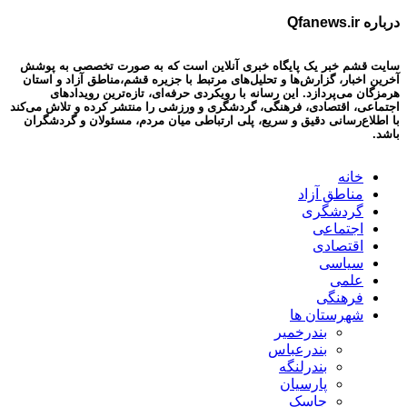
درباره Qfanews.ir
سایت قشم خبر یک پایگاه خبری آنلاین است که به صورت تخصصی به پوشش
آخرین اخبار، گزارش‌ها و تحلیل‌های مرتبط با جزیره قشم،مناطق آزاد و استان
هرمزگان می‌پردازد. این رسانه با رویکردی حرفه‌ای، تازه‌ترین رویدادهای
اجتماعی، اقتصادی، فرهنگی، گردشگری و ورزشی را منتشر کرده و تلاش می‌کند
با اطلاع‌رسانی دقیق و سریع، پلی ارتباطی میان مردم، مسئولان و گردشگران
باشد.
خانه
مناطق آزاد
گردشگری
اجتماعی
اقتصادی
سیاسی
علمی
فرهنگی
شهرستان ها
بندرخمیر
بندرعباس
بندرلنگه
پارسیان
جاسک