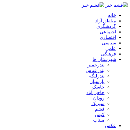
خانه
مناطق آزاد
گردشگری
اجتماعی
اقتصادی
سیاسی
علمی
فرهنگی
شهرستان ها
بندرخمیر
بندرعباس
بندرلنگه
پارسیان
جاسک
حاجی آباد
رودان
سیریک
قشم
کیش
میناب
عکس