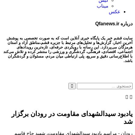
کیش
میناب
عکس
درباره Qfanews.ir
سایت قشم خبر یک پایگاه خبری آنلاین است که به صورت تخصصی به پوشش
آخرین اخبار، گزارش‌ها و تحلیل‌های مرتبط با جزیره قشم،مناطق آزاد و استان
هرمزگان می‌پردازد. این رسانه با رویکردی حرفه‌ای، تازه‌ترین رویدادهای
اجتماعی، اقتصادی، فرهنگی، گردشگری و ورزشی را منتشر کرده و تلاش می‌کند
با اطلاع‌رسانی دقیق و سریع، پلی ارتباطی میان مردم، مسئولان و گردشگران
باشد.
یادبود سیدالشهدای مقاومت در رودان برگزار
شد
رودان - مراسم یادبود سیدالشهدای مقاومت، شهید حاج قاسم