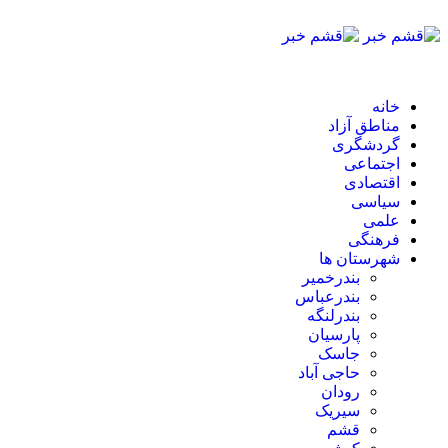
خانه
مناطق آزاد
گردشگری
اجتماعی
اقتصادی
سیاسی
علمی
فرهنگی
شهرستان ها
بندرخمیر
بندرعباس
بندرلنگه
پارسیان
جاسک
حاجی آباد
رودان
سیریک
قشم