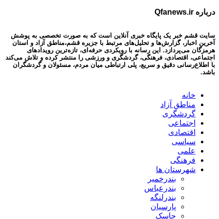
درباره Qfanews.ir
سایت قشم خبر یک پایگاه خبری آنلاین است که به صورت تخصصی به پوشش
آخرین اخبار، گزارش‌ها و تحلیل‌های مرتبط با جزیره قشم،مناطق آزاد و استان
هرمزگان می‌پردازد. این رسانه با رویکردی حرفه‌ای، تازه‌ترین رویدادهای
اجتماعی، اقتصادی، فرهنگی، گردشگری و ورزشی را منتشر کرده و تلاش می‌کند
با اطلاع‌رسانی دقیق و سریع، پلی ارتباطی میان مردم، مسئولان و گردشگران
باشد.
خانه
مناطق آزاد
گردشگری
اجتماعی
اقتصادی
سیاسی
علمی
فرهنگی
شهرستان ها
بندرخمیر
بندرعباس
بندرلنگه
پارسیان
جاسک