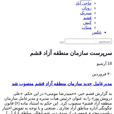
حاجی آباد
رودان
سیریک
قشم
کیش
میناب
عکس
سرپرست سازمان منطقه آزاد قشم
18 آرشیو
۳۰
فروردین
مدیرعامل جدید سازمان منطقه آزاد قشم منصوب شد
به گزارش قشم خبر، «حمیدرضا مومنی» در این حکم، «علی
درویش پور» را به عنوان «رئیس هیأت مدیره و مدیرعامل سازمان
منطقه آزاد قشم» منصوب کرد. این حکم به استناد ماده (۶) قانون
چگونگی اداره مناطق آزاد تجاری ـ صنعتی و با توجه به تفویض اختیار
ریاست محترم جمهوری، از سوی دبیر شورایعالی مناطق آزاد […]