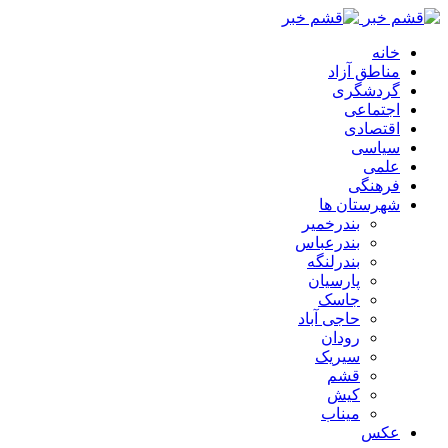
خانه
مناطق آزاد
گردشگری
اجتماعی
اقتصادی
سیاسی
علمی
فرهنگی
شهرستان ها
بندرخمیر
بندرعباس
بندرلنگه
پارسیان
جاسک
حاجی آباد
رودان
سیریک
قشم
کیش
میناب
عکس