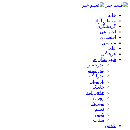
خانه
مناطق آزاد
گردشگری
اجتماعی
اقتصادی
سیاسی
علمی
فرهنگی
شهرستان ها
بندرخمیر
بندرعباس
بندرلنگه
پارسیان
جاسک
حاجی آباد
رودان
سیریک
قشم
کیش
میناب
عکس