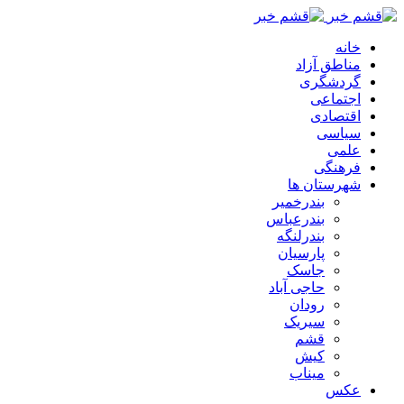
خانه
مناطق آزاد
گردشگری
اجتماعی
اقتصادی
سیاسی
علمی
فرهنگی
شهرستان ها
بندرخمیر
بندرعباس
بندرلنگه
پارسیان
جاسک
حاجی آباد
رودان
سیریک
قشم
کیش
میناب
عکس