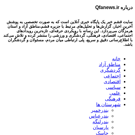
درباره Qfanews.ir
سایت قشم خبر یک پایگاه خبری آنلاین است که به صورت تخصصی به پوشش
آخرین اخبار، گزارش‌ها و تحلیل‌های مرتبط با جزیره قشم،مناطق آزاد و استان
هرمزگان می‌پردازد. این رسانه با رویکردی حرفه‌ای، تازه‌ترین رویدادهای
اجتماعی، اقتصادی، فرهنگی، گردشگری و ورزشی را منتشر کرده و تلاش می‌کند
با اطلاع‌رسانی دقیق و سریع، پلی ارتباطی میان مردم، مسئولان و گردشگران
باشد.
خانه
مناطق آزاد
گردشگری
اجتماعی
اقتصادی
سیاسی
علمی
فرهنگی
شهرستان ها
بندرخمیر
بندرعباس
بندرلنگه
پارسیان
جاسک