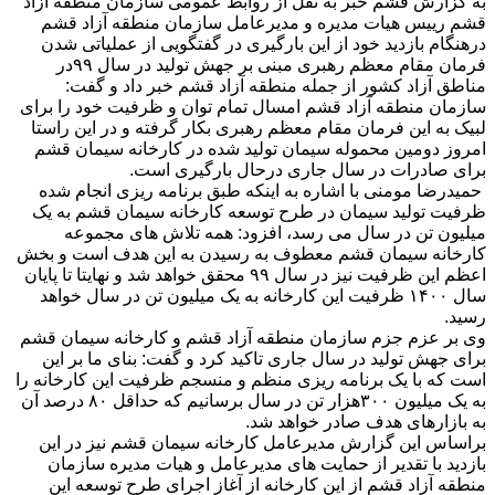
به گزارش قشم خبر به نقل از روابط عمومی سازمان منطقه آزاد
قشم رییس هیات مدیره و مدیرعامل سازمان منطقه آزاد قشم
درهنگام بازدید خود از این بارگیری در گفتگویی از عملیاتی شدن
فرمان مقام معظم رهبری مبنی بر جهش تولید در سال ۹۹در
مناطق آزاد کشور از جمله منطقه آزاد قشم خبر داد و گفت:
سازمان منطقه آزاد قشم امسال تمام توان و ظرفیت خود را برای
لبیک به این فرمان مقام معظم رهبری بکار گرفته و در این راستا
امروز دومین محموله سیمان تولید شده در کارخانه سیمان قشم
برای صادرات در سال جاری درحال بارگیری است.
حمیدرضا مومنی با اشاره به اینکه طبق برنامه ریزی انجام شده
ظرفیت تولید سیمان در طرح توسعه کارخانه سیمان قشم به یک
میلیون تن در سال می رسد، افزود: همه تلاش های مجموعه
کارخانه سیمان قشم معطوف به رسیدن به این هدف است و بخش
اعظم این ظرفیت نیز در سال ۹۹ محقق خواهد شد و نهایتا تا پایان
سال ۱۴۰۰ ظرفیت این کارخانه به یک میلیون تن در سال خواهد
رسید.
وی بر عزم جزم سازمان منطقه آزاد قشم و کارخانه سیمان قشم
برای جهش تولید در سال جاری تاکید کرد و گفت: بنای ما بر این
است که با یک برنامه ریزی منظم و منسجم ظرفیت این کارخانه را
به یک میلیون ۳۰۰هزار تن در سال برسانیم که حداقل ۸۰ درصد آن
به بازارهای هدف صادر خواهد شد.
براساس این گزارش مدیرعامل کارخانه سیمان قشم نیز در این
بازدید با تقدیر از حمایت های مدیرعامل و هیات مدیره سازمان
منطقه آزاد قشم از این کارخانه از آغاز اجرای طرح توسعه این