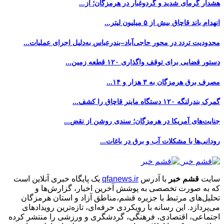
هشدار گرمای شدید و گردوغبار در هرمزگان؛ از...
انهدام باند قاچاق بیش از ۵ میلیون لیتر...
محدودیت تردد در محور حاجی‌آباد–بندرعباس به‌دلیل اجرای عملیات...
دستور قضایی برای توقف واگذاری ۱۲۰ قطعه زمین...
مصرف برق هرمزگان به ۳ هزار و ۱۴...
گمرک بندرلنگه ۱۲۰ دستگاه ماینر قاچاق را کشف...
جنایت‌های آمریکا در هرمزگان؛ سندی روشن از نقض...
رودانی‌ها با مشکلات آب و برق در باغات...
سایت
قشم خبر
با آدرس
qfanews.ir
یک پایگاه خبری آنلاین است
که به صورت تخصصی به پوشش آخرین اخبار، گزارش‌ها و
تحلیل‌های مرتبط با جزیره قشم،مناطق آزاد و استان هرمزگان
می‌پردازد. این رسانه با رویکردی حرفه‌ای، تازه‌ترین رویدادهای
اجتماعی، اقتصادی، فرهنگی، گردشگری و ورزشی را منتشر کرده