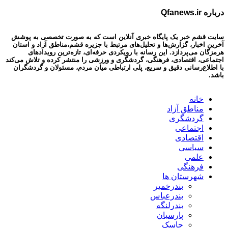
درباره Qfanews.ir
سایت قشم خبر یک پایگاه خبری آنلاین است که به صورت تخصصی به پوشش
آخرین اخبار، گزارش‌ها و تحلیل‌های مرتبط با جزیره قشم،مناطق آزاد و استان
هرمزگان می‌پردازد. این رسانه با رویکردی حرفه‌ای، تازه‌ترین رویدادهای
اجتماعی، اقتصادی، فرهنگی، گردشگری و ورزشی را منتشر کرده و تلاش می‌کند
با اطلاع‌رسانی دقیق و سریع، پلی ارتباطی میان مردم، مسئولان و گردشگران
باشد.
خانه
مناطق آزاد
گردشگری
اجتماعی
اقتصادی
سیاسی
علمی
فرهنگی
شهرستان ها
بندرخمیر
بندرعباس
بندرلنگه
پارسیان
جاسک