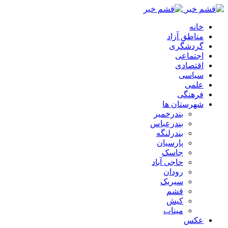
خانه
مناطق آزاد
گردشگری
اجتماعی
اقتصادی
سیاسی
علمی
فرهنگی
شهرستان ها
بندرخمیر
بندرعباس
بندرلنگه
پارسیان
جاسک
حاجی آباد
رودان
سیریک
قشم
کیش
میناب
عکس