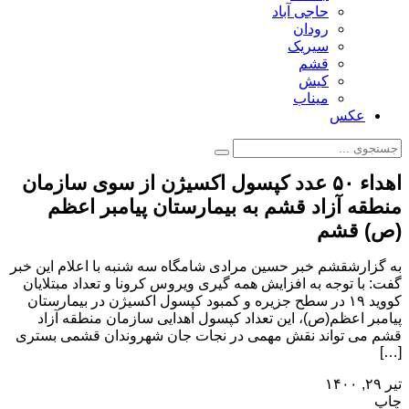
حاجی آباد
رودان
سیریک
قشم
کیش
میناب
عکس
اهداء ۵۰ عدد کپسول اکسیژن از سوی سازمان
منطقه آزاد قشم به بیمارستان پیامبر اعظم
(ص) قشم
به گزارشقشم خبر حسین مرادی شامگاه سه شنبه با اعلام این خبر
گفت: با توجه به افزایش همه گیری ویروس کرونا و تعداد مبتلایان
کووید ۱۹ در سطح جزیره و کمبود کپسول اکسیژن در بیمارستان
پیامبر اعظم(ص)، این تعداد کپسول اهدایی سازمان منطقه آزاد
قشم می تواند نقش مهمی در نجات جان شهروندان قشمی بستری
[…]
تیر ۲۹, ۱۴۰۰
چاپ