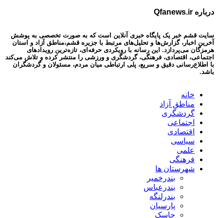
درباره Qfanews.ir
سایت قشم خبر یک پایگاه خبری آنلاین است که به صورت تخصصی به پوشش
آخرین اخبار، گزارش‌ها و تحلیل‌های مرتبط با جزیره قشم،مناطق آزاد و استان
هرمزگان می‌پردازد. این رسانه با رویکردی حرفه‌ای، تازه‌ترین رویدادهای
اجتماعی، اقتصادی، فرهنگی، گردشگری و ورزشی را منتشر کرده و تلاش می‌کند
با اطلاع‌رسانی دقیق و سریع، پلی ارتباطی میان مردم، مسئولان و گردشگران
باشد.
خانه
مناطق آزاد
گردشگری
اجتماعی
اقتصادی
سیاسی
علمی
فرهنگی
شهرستان ها
بندرخمیر
بندرعباس
بندرلنگه
پارسیان
جاسک