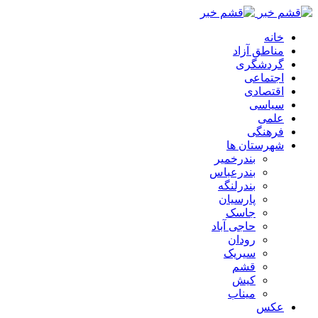
خانه
مناطق آزاد
گردشگری
اجتماعی
اقتصادی
سیاسی
علمی
فرهنگی
شهرستان ها
بندرخمیر
بندرعباس
بندرلنگه
پارسیان
جاسک
حاجی آباد
رودان
سیریک
قشم
کیش
میناب
عکس