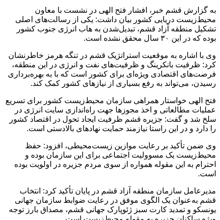
به گزارش قشم خبر، افشار فتح الهی در نشست با معاون
محیط‌زیست دریایی کشور بیان داشت: یکی از رسالت‌های اصلی
تشکیل منطقه آزاد قشم، تبدیل‌شدن به هاب انرژی جنوب کشور
بوده که در این ۳۰ سال محقق نشده است.
وی با اشاره به موقعیت استراتژیک قشم در تنگه هرمز خاطرنشان
کرد: ظرفیت بانکرینگ و ظرفیت‌های نفت و انرژی در این منطقه،
فرصت‌های اقتصادی ویژه‌ای برای کشور است که با به بهره‌برداری
رسیدن، می‌تواند به رفع بسیاری از نیازهای کشور کمک کند.
فتح الهی خواستار همراهی سازمان محیط‌زیست کشور برای تسریع
عملیات مطالعاتی و اخذ مجوزها جهت راه‌اندازی‌ سایت انرژی در
سلخ شد و گفت: جزیره قشم ظرفیت ایجاد تحول در اقتصاد کشور
را دارد و در این راستا نیازمند حمایت نهادهای بالادستی است.
وی ضمن تأکید بر رعایت موازین زیست‌محیطی، افزود: حفظ
محیط‌زیست یک مسوولیت اجتماعی برای این سازمان بوده و
احترام به این مقوله همواره از سوی مردم جزیره در اولویت بوده
است.
مدیرعامل سازمان منطقه آزاد قشم در پایان تأکید کرد: انتخاب
قشم به‌عنوان یک الگوی موفق در رعایت ضوابط سازمان جهانی
یونسکو و تمدید کارت سبز ژئوپارک جهانی قشم، مصداق بارز توجه
ویژه ساکنان جزیره به مقوله محیط‌زیست است.