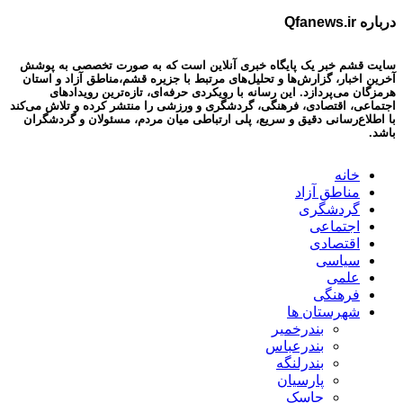
درباره Qfanews.ir
سایت قشم خبر یک پایگاه خبری آنلاین است که به صورت تخصصی به پوشش
آخرین اخبار، گزارش‌ها و تحلیل‌های مرتبط با جزیره قشم،مناطق آزاد و استان
هرمزگان می‌پردازد. این رسانه با رویکردی حرفه‌ای، تازه‌ترین رویدادهای
اجتماعی، اقتصادی، فرهنگی، گردشگری و ورزشی را منتشر کرده و تلاش می‌کند
با اطلاع‌رسانی دقیق و سریع، پلی ارتباطی میان مردم، مسئولان و گردشگران
باشد.
خانه
مناطق آزاد
گردشگری
اجتماعی
اقتصادی
سیاسی
علمی
فرهنگی
شهرستان ها
بندرخمیر
بندرعباس
بندرلنگه
پارسیان
جاسک