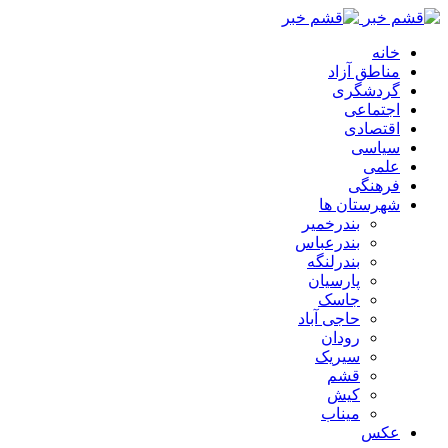
خانه
مناطق آزاد
گردشگری
اجتماعی
اقتصادی
سیاسی
علمی
فرهنگی
شهرستان ها
بندرخمیر
بندرعباس
بندرلنگه
پارسیان
جاسک
حاجی آباد
رودان
سیریک
قشم
کیش
میناب
عکس