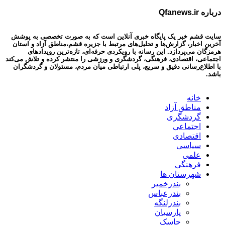
درباره Qfanews.ir
سایت قشم خبر یک پایگاه خبری آنلاین است که به صورت تخصصی به پوشش
آخرین اخبار، گزارش‌ها و تحلیل‌های مرتبط با جزیره قشم،مناطق آزاد و استان
هرمزگان می‌پردازد. این رسانه با رویکردی حرفه‌ای، تازه‌ترین رویدادهای
اجتماعی، اقتصادی، فرهنگی، گردشگری و ورزشی را منتشر کرده و تلاش می‌کند
با اطلاع‌رسانی دقیق و سریع، پلی ارتباطی میان مردم، مسئولان و گردشگران
باشد.
خانه
مناطق آزاد
گردشگری
اجتماعی
اقتصادی
سیاسی
علمی
فرهنگی
شهرستان ها
بندرخمیر
بندرعباس
بندرلنگه
پارسیان
جاسک