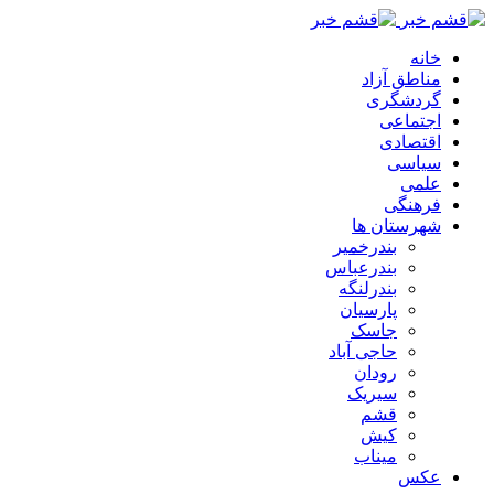
خانه
مناطق آزاد
گردشگری
اجتماعی
اقتصادی
سیاسی
علمی
فرهنگی
شهرستان ها
بندرخمیر
بندرعباس
بندرلنگه
پارسیان
جاسک
حاجی آباد
رودان
سیریک
قشم
کیش
میناب
عکس