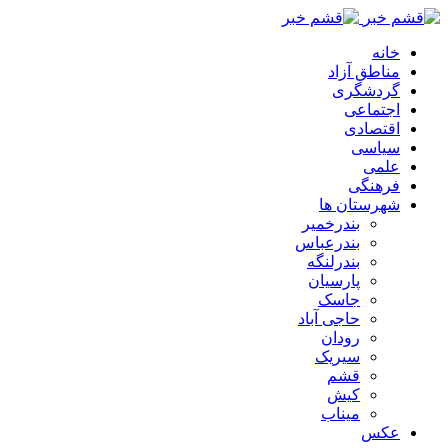
خانه
مناطق آزاد
گردشگری
اجتماعی
اقتصادی
سیاسی
علمی
فرهنگی
شهرستان ها
بندرخمیر
بندرعباس
بندرلنگه
پارسیان
جاسک
حاجی آباد
رودان
سیریک
قشم
کیش
میناب
عکس