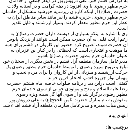
به گزارش قشم خبر، علی درویش پور در دیدار جمعی از خادمان
حرم مطهر رضوی با وی افزود: در دهه کرامت و در آستانه ولادت
حضرت رضا(ع) از اینکه کاروان زیرسایه خورشید متشکل از خادمان
حرم مطهر رضوی، جزیره قشم را نیز مانند سایر مناطق ایران به
عطر این حرم مطهر معطر کردند، بسیار ارزشمند و قابل تقدیر
است.
وی با اشاره به اینکه بسیاری از دوست داران حضرت رضا(ع) به
رغم ارادت قلبی به آن حضرت ممکن است نتوانند از نزدیک پابوس
آن حضرت شوند، تصریح کرد: حضور این کاروان در قشم برای همه
ما موهبت و افتخاری است که لحظاتی را در کنار این عزیزان به
عنوان خادمان حرم مطهر حضرت رضا(ع) باشیم.
مدیرعامل سازمان منطقه آزاد قشم در بخش دیگری از سخنان خود
تبلیغ و ترویج سیره رضوی را توسط خادمان حرم مطهر رضوی یک
حرکت ارزشمند و میزبانی از این کاروان را برای مردم نجیب و
مهمان نواز جزیره قشم، افتخارآفرین خواند.
گفتنی است دراین دیدار برنامه صلوات خاصه امام هشتم حضرت
رضا علیه السلام و مدح و مولودی خوانی از سوی خادمان حرم
مطهر رضوی برگزار شد و از سوی آنها گل سینه ویژه رضوی
منقوش به نام مبارک حضرت ثامن الحجج(ع) به علی درویش پور
رییس هیات مدیره و مدیرعامل سازمان منطقه آزاد قشم اهداء شد.
انتهای پیام
برچسب ها: