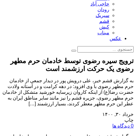
حاجی آباد
رودان
سیریک
قشم
کیش
میناب
عکس
ترویج سیره رضوی توسط خادمان حرم مطهر
رضوی یک حرکت ارزشمند است
به گزارش قشم خبر، علی درویش پور در دیدار جمعی از خادمان
حرم مطهر رضوی با وی افزود: در دهه کرامت و در آستانه ولادت
حضرت رضا(ع) از اینکه کاروان زیرسایه خورشید متشکل از خادمان
حرم مطهر رضوی، جزیره قشم را نیز مانند سایر مناطق ایران به
عطر این حرم مطهر معطر کردند، بسیار ارزشمند […]
خرداد ۳۰, ۱۴۰۰
چاپ
0 دیدگاه ها