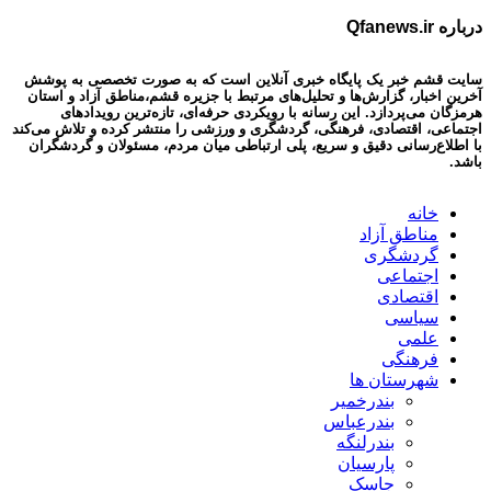
درباره Qfanews.ir
سایت قشم خبر یک پایگاه خبری آنلاین است که به صورت تخصصی به پوشش
آخرین اخبار، گزارش‌ها و تحلیل‌های مرتبط با جزیره قشم،مناطق آزاد و استان
هرمزگان می‌پردازد. این رسانه با رویکردی حرفه‌ای، تازه‌ترین رویدادهای
اجتماعی، اقتصادی، فرهنگی، گردشگری و ورزشی را منتشر کرده و تلاش می‌کند
با اطلاع‌رسانی دقیق و سریع، پلی ارتباطی میان مردم، مسئولان و گردشگران
باشد.
خانه
مناطق آزاد
گردشگری
اجتماعی
اقتصادی
سیاسی
علمی
فرهنگی
شهرستان ها
بندرخمیر
بندرعباس
بندرلنگه
پارسیان
جاسک