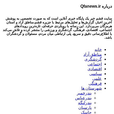
درباره Qfanews.ir
سایت قشم خبر یک پایگاه خبری آنلاین است که به صورت تخصصی به پوشش
آخرین اخبار، گزارش‌ها و تحلیل‌های مرتبط با جزیره قشم،مناطق آزاد و استان
هرمزگان می‌پردازد. این رسانه با رویکردی حرفه‌ای، تازه‌ترین رویدادهای
اجتماعی، اقتصادی، فرهنگی، گردشگری و ورزشی را منتشر کرده و تلاش می‌کند
با اطلاع‌رسانی دقیق و سریع، پلی ارتباطی میان مردم، مسئولان و گردشگران
باشد.
خانه
مناطق آزاد
گردشگری
اجتماعی
اقتصادی
سیاسی
علمی
فرهنگی
شهرستان ها
بندرخمیر
بندرعباس
بندرلنگه
پارسیان
جاسک