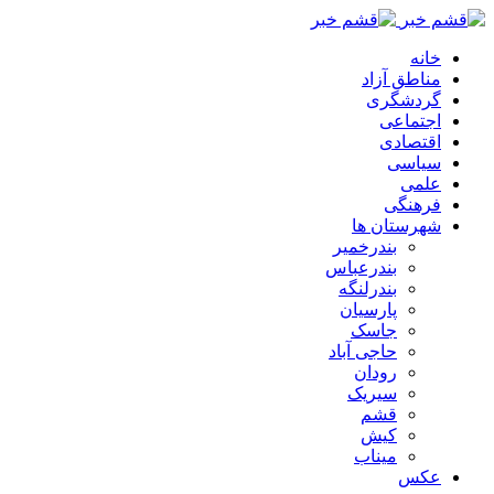
خانه
مناطق آزاد
گردشگری
اجتماعی
اقتصادی
سیاسی
علمی
فرهنگی
شهرستان ها
بندرخمیر
بندرعباس
بندرلنگه
پارسیان
جاسک
حاجی آباد
رودان
سیریک
قشم
کیش
میناب
عکس