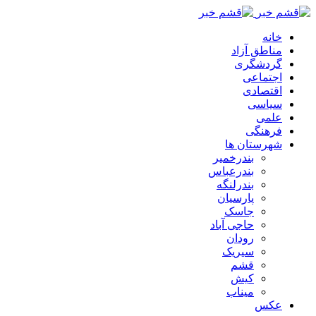
خانه
مناطق آزاد
گردشگری
اجتماعی
اقتصادی
سیاسی
علمی
فرهنگی
شهرستان ها
بندرخمیر
بندرعباس
بندرلنگه
پارسیان
جاسک
حاجی آباد
رودان
سیریک
قشم
کیش
میناب
عکس