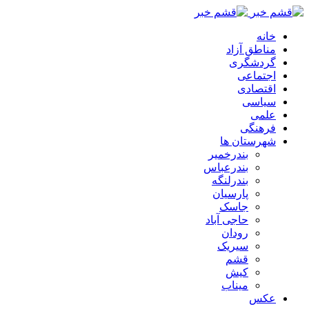
خانه
مناطق آزاد
گردشگری
اجتماعی
اقتصادی
سیاسی
علمی
فرهنگی
شهرستان ها
بندرخمیر
بندرعباس
بندرلنگه
پارسیان
جاسک
حاجی آباد
رودان
سیریک
قشم
کیش
میناب
عکس