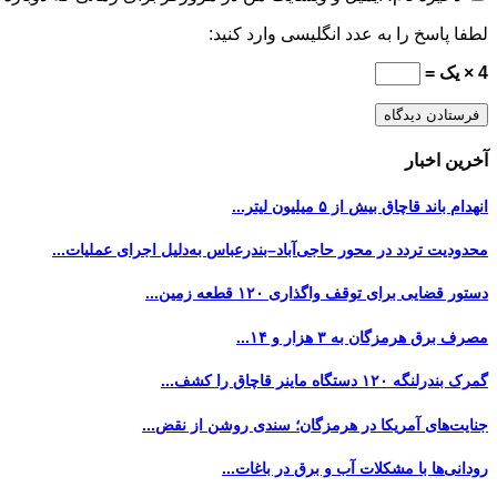
لطفا پاسخ را به عدد انگلیسی وارد کنید:
4 × یک =
آخرین اخبار
انهدام باند قاچاق بیش از ۵ میلیون لیتر...
محدودیت تردد در محور حاجی‌آباد–بندرعباس به‌دلیل اجرای عملیات...
دستور قضایی برای توقف واگذاری ۱۲۰ قطعه زمین...
مصرف برق هرمزگان به ۳ هزار و ۱۴...
گمرک بندرلنگه ۱۲۰ دستگاه ماینر قاچاق را کشف...
جنایت‌های آمریکا در هرمزگان؛ سندی روشن از نقض...
رودانی‌ها با مشکلات آب و برق در باغات...