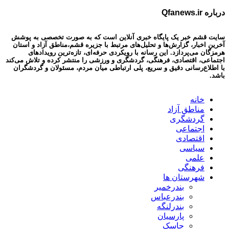
درباره Qfanews.ir
سایت قشم خبر یک پایگاه خبری آنلاین است که به صورت تخصصی به پوشش
آخرین اخبار، گزارش‌ها و تحلیل‌های مرتبط با جزیره قشم،مناطق آزاد و استان
هرمزگان می‌پردازد. این رسانه با رویکردی حرفه‌ای، تازه‌ترین رویدادهای
اجتماعی، اقتصادی، فرهنگی، گردشگری و ورزشی را منتشر کرده و تلاش می‌کند
با اطلاع‌رسانی دقیق و سریع، پلی ارتباطی میان مردم، مسئولان و گردشگران
باشد.
خانه
مناطق آزاد
گردشگری
اجتماعی
اقتصادی
سیاسی
علمی
فرهنگی
شهرستان ها
بندرخمیر
بندرعباس
بندرلنگه
پارسیان
جاسک