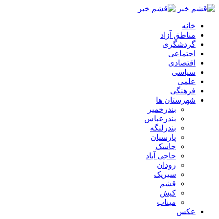
خانه
مناطق آزاد
گردشگری
اجتماعی
اقتصادی
سیاسی
علمی
فرهنگی
شهرستان ها
بندرخمیر
بندرعباس
بندرلنگه
پارسیان
جاسک
حاجی آباد
رودان
سیریک
قشم
کیش
میناب
عکس