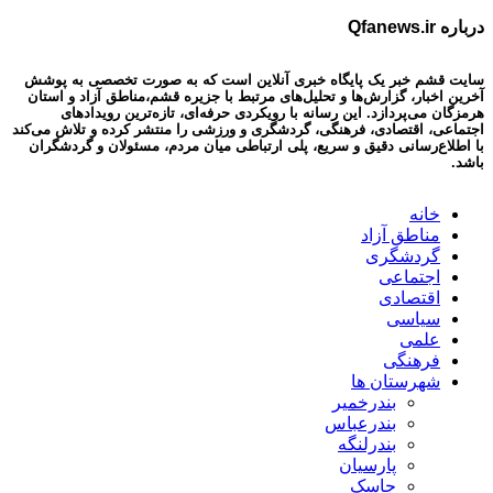
درباره Qfanews.ir
سایت قشم خبر یک پایگاه خبری آنلاین است که به صورت تخصصی به پوشش
آخرین اخبار، گزارش‌ها و تحلیل‌های مرتبط با جزیره قشم،مناطق آزاد و استان
هرمزگان می‌پردازد. این رسانه با رویکردی حرفه‌ای، تازه‌ترین رویدادهای
اجتماعی، اقتصادی، فرهنگی، گردشگری و ورزشی را منتشر کرده و تلاش می‌کند
با اطلاع‌رسانی دقیق و سریع، پلی ارتباطی میان مردم، مسئولان و گردشگران
باشد.
خانه
مناطق آزاد
گردشگری
اجتماعی
اقتصادی
سیاسی
علمی
فرهنگی
شهرستان ها
بندرخمیر
بندرعباس
بندرلنگه
پارسیان
جاسک