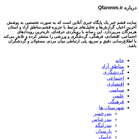
درباره Qfanews.ir
سایت قشم خبر یک پایگاه خبری آنلاین است که به صورت تخصصی به پوشش
آخرین اخبار، گزارش‌ها و تحلیل‌های مرتبط با جزیره قشم،مناطق آزاد و استان
هرمزگان می‌پردازد. این رسانه با رویکردی حرفه‌ای، تازه‌ترین رویدادهای
اجتماعی، اقتصادی، فرهنگی، گردشگری و ورزشی را منتشر کرده و تلاش می‌کند
با اطلاع‌رسانی دقیق و سریع، پلی ارتباطی میان مردم، مسئولان و گردشگران
باشد.
خانه
مناطق آزاد
گردشگری
اجتماعی
اقتصادی
سیاسی
علمی
فرهنگی
شهرستان ها
بندرخمیر
بندرعباس
بندرلنگه
پارسیان
جاسک