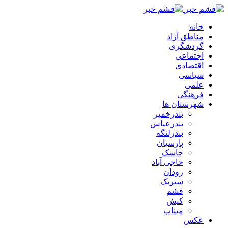
خانه
مناطق آزاد
گردشگری
اجتماعی
اقتصادی
سیاسی
علمی
فرهنگی
شهرستان ها
بندرخمیر
بندرعباس
بندرلنگه
پارسیان
جاسک
حاجی آباد
رودان
سیریک
قشم
کیش
میناب
عکس