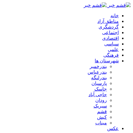
خانه
مناطق آزاد
گردشگری
اجتماعی
اقتصادی
سیاسی
علمی
فرهنگی
شهرستان ها
بندرخمیر
بندرعباس
بندرلنگه
پارسیان
جاسک
حاجی آباد
رودان
سیریک
قشم
کیش
میناب
عکس