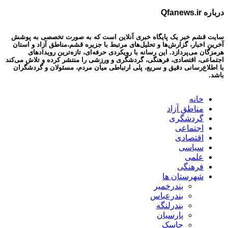
درباره Qfanews.ir
سایت قشم خبر یک پایگاه خبری آنلاین است که به صورت تخصصی به پوشش
آخرین اخبار، گزارش‌ها و تحلیل‌های مرتبط با جزیره قشم،مناطق آزاد و استان
هرمزگان می‌پردازد. این رسانه با رویکردی حرفه‌ای، تازه‌ترین رویدادهای
اجتماعی، اقتصادی، فرهنگی، گردشگری و ورزشی را منتشر کرده و تلاش می‌کند
با اطلاع‌رسانی دقیق و سریع، پلی ارتباطی میان مردم، مسئولان و گردشگران
باشد.
خانه
مناطق آزاد
گردشگری
اجتماعی
اقتصادی
سیاسی
علمی
فرهنگی
شهرستان ها
بندرخمیر
بندرعباس
بندرلنگه
پارسیان
جاسک