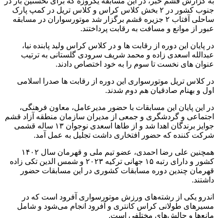
به گزارش قشم خبر، در این مسابقه یکروزه که برای نخستین بار در
جنوب کشور در ۲ بخش کلاس کراس و کلاس تریل در کمپ پارک
ساحلی آفتاب ۲ جزیره قشم برگزار شد موتورسواران در مسابقه
عبور از موانع و مسافت به رقابت پرداختند.
در پایان این دوره از رقابت ها و در کلاس کراس ولید پابنده نیا،
عبدالله اسعدی زاده و محمد شریف سرودی گلستانی به ترتیب
عنوان های نخست تا سوم را به خود اختصاص دادند.
در کلاس تریل موتورسواری این دوره از رقابت ها صدرا اسلامی
اول و بهنام صادقیان هم دوم شدند.
در این پایان این مسابقات با حضور مدیرعامل، معاون فرهنگی،
اجتماعی و گردشگری و جمعی از مدیران سازمان منطقه آزاد قشم
جوایز برندگان اهدا شد و از طاها اسعدی نوجوان ۱۳ ساله قشمی
شرکت کننده که حضور افتخاری داشت تجلیل به عمل آمد.
همچنین علی رضا احمدی، عضو تیم ملی و قهرمان سال ۱۴۰۲
کشور و دارای رتبه ۱۵ جهانی ترکیه ۲۰۲۳ و شمس الدین تکی زاده
قهرمان چندین دوره مسابقات کشوری در این مسابقات حضور
داشتند.
اندرو یکی از رشته‌های ورزش موتورسواری آفرود است که در
مسیرهای طولانی کراس کانتری و آفرود انجام می‌شود و شامل
مانع‌ها و چالش‌های مختلفی است.