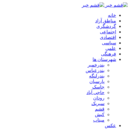
خانه
مناطق آزاد
گردشگری
اجتماعی
اقتصادی
سیاسی
علمی
فرهنگی
شهرستان ها
بندرخمیر
بندرعباس
بندرلنگه
پارسیان
جاسک
حاجی آباد
رودان
سیریک
قشم
کیش
میناب
عکس