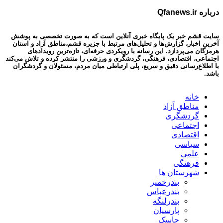
درباره Qfanews.ir
سایت قشم خبر یک پایگاه خبری آنلاین است که به صورت تخصصی به پوشش
آخرین اخبار، گزارش‌ها و تحلیل‌های مرتبط با جزیره قشم،مناطق آزاد و استان
هرمزگان می‌پردازد. این رسانه با رویکردی حرفه‌ای، تازه‌ترین رویدادهای
اجتماعی، اقتصادی، فرهنگی، گردشگری و ورزشی را منتشر کرده و تلاش می‌کند
با اطلاع‌رسانی دقیق و سریع، پلی ارتباطی میان مردم، مسئولان و گردشگران
باشد.
خانه
مناطق آزاد
گردشگری
اجتماعی
اقتصادی
سیاسی
علمی
فرهنگی
شهرستان ها
بندرخمیر
بندرعباس
بندرلنگه
پارسیان
جاسک