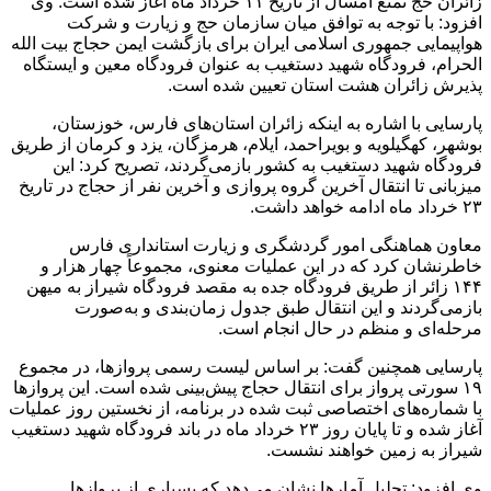
زائران حج تمتع امسال از تاریخ ۱۱ خرداد ماه آغاز شده است. وی
افزود: با توجه به توافق میان سازمان حج و زیارت و شرکت
هواپیمایی جمهوری اسلامی ایران برای بازگشت ایمن حجاج بیت الله
الحرام، فرودگاه شهید دستغیب به عنوان فرودگاه معین و ایستگاه
پذیرش زائران هشت استان تعیین شده است.
پارسایی با اشاره به اینکه زائران استان‌های فارس، خوزستان،
بوشهر، کهگیلویه و بویراحمد، ایلام، هرمزگان، یزد و کرمان از طریق
فرودگاه شهید دستغیب به کشور بازمی‌گردند، تصریح کرد: این
میزبانی تا انتقال آخرین گروه پروازی و آخرین نفر از حجاج در تاریخ
۲۳ خرداد ماه ادامه خواهد داشت.
معاون هماهنگی امور گردشگری و زیارت استانداری فارس
خاطرنشان کرد که در این عملیات معنوی، مجموعاً چهار هزار و
۱۴۴ زائر از طریق فرودگاه جده به مقصد فرودگاه شیراز به میهن
بازمی‌گردند و این انتقال طبق جدول زمان‌بندی و به‌صورت
مرحله‌ای و منظم در حال انجام است.
پارسایی همچنین گفت: بر اساس لیست رسمی پروازها، در مجموع
۱۹ سورتی پرواز برای انتقال حجاج پیش‌بینی شده است. این پروازها
با شماره‌های اختصاصی ثبت شده در برنامه، از نخستین روز عملیات
آغاز شده و تا پایان روز ۲۳ خرداد ماه در باند فرودگاه شهید دستغیب
شیراز به زمین خواهند نشست.
وی افزود: تحلیل آمارها نشان می‌دهد که بسیاری از پروازها