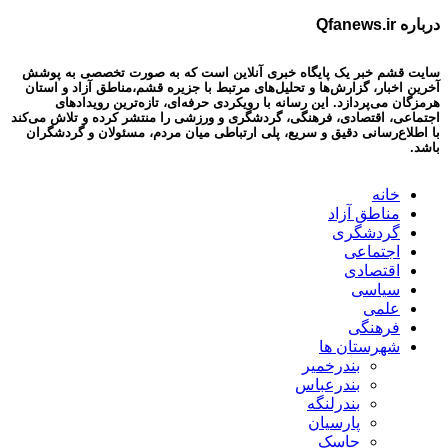
درباره Qfanews.ir
سایت قشم خبر یک پایگاه خبری آنلاین است که به صورت تخصصی به پوشش
آخرین اخبار، گزارش‌ها و تحلیل‌های مرتبط با جزیره قشم،مناطق آزاد و استان
هرمزگان می‌پردازد. این رسانه با رویکردی حرفه‌ای، تازه‌ترین رویدادهای
اجتماعی، اقتصادی، فرهنگی، گردشگری و ورزشی را منتشر کرده و تلاش می‌کند
با اطلاع‌رسانی دقیق و سریع، پلی ارتباطی میان مردم، مسئولان و گردشگران
باشد.
خانه
مناطق آزاد
گردشگری
اجتماعی
اقتصادی
سیاسی
علمی
فرهنگی
شهرستان ها
بندرخمیر
بندرعباس
بندرلنگه
پارسیان
جاسک