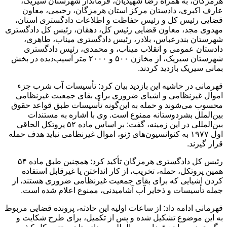
هرمزگان، به همراه رضا شهیدیان، فرماندار شهرستان سیریک،
عارف اکبری، دادستان مرکز استان هرمزگان، رحیمی، معاون
قضایی رئیس کل و رئیس حفاظت و اطلاعات دادگستری استان،
مهدوی مجد، معاون قضایی رئیس کل، دهقان، رئیس کل دادگستری
شهرستان بندرعباس، بلادر، رئیس دادگستری میناب، طاهری،
دادستان عمومی و انقلاب میناب، و محمدی، رئیس دادگستری
شهرستان سیریک، از مخازن ۵۰۰ و ۲۰۰۰ متر آسیب‌دیده در بخش
بمانی سیریک بازدید کردند.
قهرمانی در حاشیه این بازدید بیان کرد: تأسیسات آب شرب جزء
اموال غیرنظامی و اشیای ضروری برای بقای جمعیت غیرنظامی
محسوب می‌شوند و حمله به این‌گونه تأسیسات طبق قواعد حقوق
بین‌الملل بشردوستانه ممنوع است. وی با اشاره به مستندات
بین‌المللی در این زمینه، گفت: بر اساس ماده ۵۲ پروتکل الحاقی
اول ۱۹۷۷ به کنوانسیون‌های ژنو، اموال غیرنظامی نباید هدف حمله
قرار گیرند.
رئیس کل دادگستری هرمزگان تأکید کرد: همچنین طبق ماده ۵۴
همین پروتکل، حمله، تخریب، از کار انداختن یا غیرقابل استفاده
کردن اشیایی که برای بقای جمعیت غیرنظامی ضروری هستند، از
جمله تأسیسات و ذخایر آب آشامیدنی، ممنوع اعلام شده است.
قهرمانی ادامه داد: از ساعات اولیه این حادثه، پرونده قضایی مربوط
به این موضوع تشکیل شده و پس از تکمیل، برای طرح شکایت و