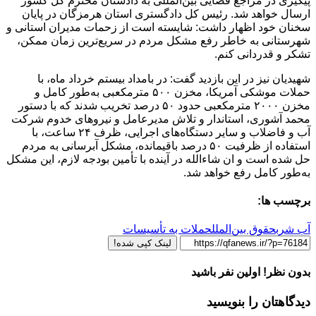
پیگیری در مراجع قضایی بین‌المللی به دادستان محترم کل کشور
ارسال خواهد شد. رئیس کل دادگستری استان هرمزگان در پایان
سخنان خود اظهار داشت: شایسته است از زحمات مدیران استانی و
شهرستانی به خاطر رفع مشکل مردم در سریع‌ترین زمان ممکن،
تشکر و قدردانی کنم.
شهیدیان نیز در این بازدید گفت: در بامداد بیستم خرداد ماه، با
حملات موشکی آمریکا، مخزن ۵۰۰ مترمکعبی به‌طور کامل و
مخزن ۲۰۰۰ مترمکعبی حدود ۵۰ درصد تخریب شدند که با دستور
محمد آشوری، استاندار و تلاش مدیرعامل و نیروهای خدوم شرکت
آب و فاضلاب و سایر دستگاه‌های اجرایی، ظرف ۲۴ ساعت، با
استفاده از ظرفیت ۵۰ درصد باقیمانده، مشکل آبرسانی به مردم
حل شده است و ان شاءالله در آینده با تأمین بودجه لازم، این مشکل
به‌طور کامل رفع خواهد شد.
برچسب ها:
آب شرب
حقوق بین‌الملل
حملات به تأسیسات
لینک کپی شده!
بدون نظر! اولین نفر باشید
دیدگاهتان را بنویسید