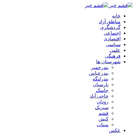
خانه
مناطق آزاد
گردشگری
اجتماعی
اقتصادی
سیاسی
علمی
فرهنگی
شهرستان ها
بندرخمیر
بندرعباس
بندرلنگه
پارسیان
جاسک
حاجی آباد
رودان
سیریک
قشم
کیش
میناب
عکس