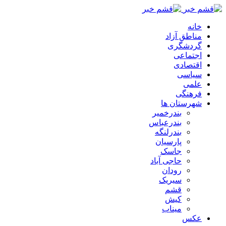
خانه
مناطق آزاد
گردشگری
اجتماعی
اقتصادی
سیاسی
علمی
فرهنگی
شهرستان ها
بندرخمیر
بندرعباس
بندرلنگه
پارسیان
جاسک
حاجی آباد
رودان
سیریک
قشم
کیش
میناب
عکس