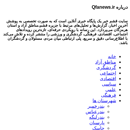
درباره Qfanews.ir
سایت قشم خبر یک پایگاه خبری آنلاین است که به صورت تخصصی به پوشش
آخرین اخبار، گزارش‌ها و تحلیل‌های مرتبط با جزیره قشم،مناطق آزاد و استان
هرمزگان می‌پردازد. این رسانه با رویکردی حرفه‌ای، تازه‌ترین رویدادهای
اجتماعی، اقتصادی، فرهنگی، گردشگری و ورزشی را منتشر کرده و تلاش می‌کند
با اطلاع‌رسانی دقیق و سریع، پلی ارتباطی میان مردم، مسئولان و گردشگران
باشد.
خانه
مناطق آزاد
گردشگری
اجتماعی
اقتصادی
سیاسی
علمی
فرهنگی
شهرستان ها
بندرخمیر
بندرعباس
بندرلنگه
پارسیان
جاسک