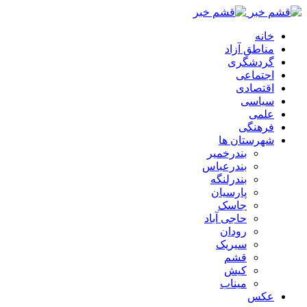
خانه
مناطق آزاد
گردشگری
اجتماعی
اقتصادی
سیاسی
علمی
فرهنگی
شهرستان ها
بندرخمیر
بندرعباس
بندرلنگه
پارسیان
جاسک
حاجی آباد
رودان
سیریک
قشم
کیش
میناب
عکس