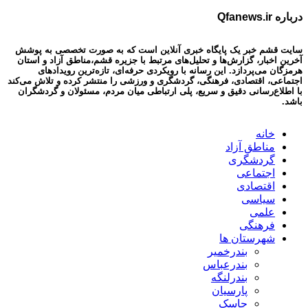
درباره Qfanews.ir
سایت قشم خبر یک پایگاه خبری آنلاین است که به صورت تخصصی به پوشش
آخرین اخبار، گزارش‌ها و تحلیل‌های مرتبط با جزیره قشم،مناطق آزاد و استان
هرمزگان می‌پردازد. این رسانه با رویکردی حرفه‌ای، تازه‌ترین رویدادهای
اجتماعی، اقتصادی، فرهنگی، گردشگری و ورزشی را منتشر کرده و تلاش می‌کند
با اطلاع‌رسانی دقیق و سریع، پلی ارتباطی میان مردم، مسئولان و گردشگران
باشد.
خانه
مناطق آزاد
گردشگری
اجتماعی
اقتصادی
سیاسی
علمی
فرهنگی
شهرستان ها
بندرخمیر
بندرعباس
بندرلنگه
پارسیان
جاسک