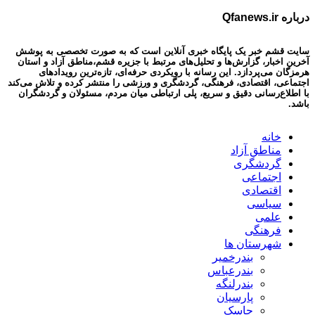
درباره Qfanews.ir
سایت قشم خبر یک پایگاه خبری آنلاین است که به صورت تخصصی به پوشش
آخرین اخبار، گزارش‌ها و تحلیل‌های مرتبط با جزیره قشم،مناطق آزاد و استان
هرمزگان می‌پردازد. این رسانه با رویکردی حرفه‌ای، تازه‌ترین رویدادهای
اجتماعی، اقتصادی، فرهنگی، گردشگری و ورزشی را منتشر کرده و تلاش می‌کند
با اطلاع‌رسانی دقیق و سریع، پلی ارتباطی میان مردم، مسئولان و گردشگران
باشد.
خانه
مناطق آزاد
گردشگری
اجتماعی
اقتصادی
سیاسی
علمی
فرهنگی
شهرستان ها
بندرخمیر
بندرعباس
بندرلنگه
پارسیان
جاسک