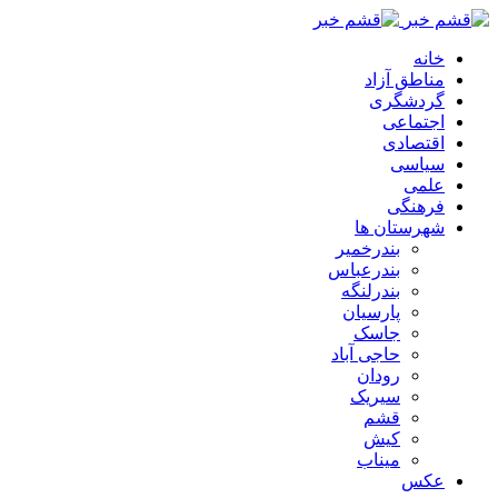
خانه
مناطق آزاد
گردشگری
اجتماعی
اقتصادی
سیاسی
علمی
فرهنگی
شهرستان ها
بندرخمیر
بندرعباس
بندرلنگه
پارسیان
جاسک
حاجی آباد
رودان
سیریک
قشم
کیش
میناب
عکس