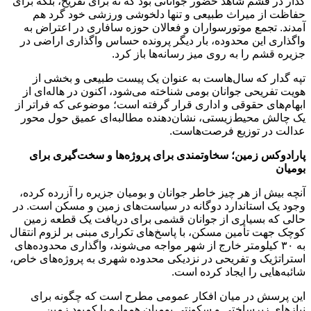
گدار در قشم شاهد حضور جوانانی بود که نه برای تفریح، بلکه برای
حفاظت از میراث طبیعی و تنها دلخوشی ورزشی خود گرد هم
آمدند. تجمع موتورسواران و فعالان حوزه سافاری در اعتراض به
واگذاری این محدوده، بار دیگر پرونده حساس واگذاری اراضی در
جزیره قشم را به روی میز رسانه‌ها باز کرد.
تپه گدار که سال‌هاست به عنوان یک پیست طبیعی و بخشی از
هویت تفریحی جوانان بومی شناخته می‌شود، اکنون در هاله‌ای از
ابهام‌های حقوقی و اداری قرار گرفته است؛ موضوعی که فراتر از
یک چالش محیط‌زیستی، نشان‌دهنده مطالبه‌ای عمیق حول محور
عدالت در توزیع فرصت‌هاست.
پارادوکس زمین؛ سخاوتمندی برای پروژه‌ها و سخت‌گیری برای
بومیان
آنچه بیش از هر چیز خاطر جوانان و بومیان جزیره را آزرده کرده،
وجود یک استاندارد دوگانه در سیاست‌های زمین و مسکن است. در
حالی که بسیاری از جوانان قشمی برای دریافت یک قطعه زمین
کوچک جهت تأمین مسکن، با پاسخ‌های تکراری مبنی بر لزوم انتقال
به ۳۰ کیلومتر خارج از شهر مواجه می‌شوند، واگذاری محدوده‌های
استراتژیک و تفریحی در نزدیکی محدوده شهری به پروژه‌های خاص،
شائبه‌هایی را ایجاد کرده است.
این پرسش در میان افکار عمومی مطرح است که چگونه برای
نیازهای زیرساختی و سکونتی بومیان همواره با کمبود زمین