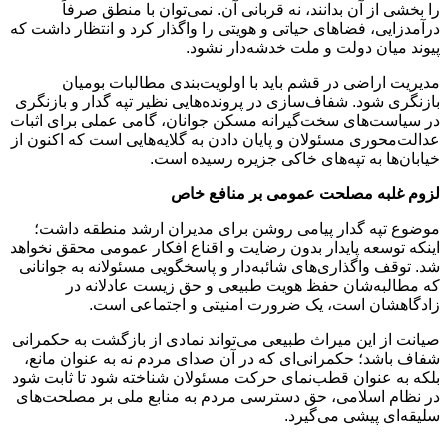
را بخشی از آن بدانند، نه قربانی آن. نمی‌توان با منطق صرفاً
درآمدزایی، فضاهای حیاتی و هویتی را واگذار کرد و انتظار داشت که
پیوند میان دولت و ملت خدشه‌دار نشود.
مدیریت اراضی در قشم باید با اولویت‌بندی مطالبات بومیان
بازنگری شود. شفاف‌سازی در پرونده‌هایی نظیر تپه گدار و بازنگری
در سیاست‌های سخت‌گیرانه مسکن جوانان، گامی عملی برای اثبات
عدالت‌محوری مسئولان و پایان دادن به گلایه‌هایی است که اکنون از
خیابان‌ها به تپه‌های خاکی جزیره رسیده است.
لزوم غلبه مصلحت عمومی بر منافع خاص
موضوع تپه گدار پیامی روشن برای مدیران ارشد منطقه داشت؛
اینکه توسعه پایدار بدون رضایت و اقناع افکار عمومی محقق نخواهد
شد. توقف واگذاری‌های شائبه‌دار و پاسخگویی مسئولانه به جوانانی
که مطالبه‌شان حفظ هویت طبیعی و حق زیست عادلانه در
زادگاهشان است، یک ضرورت امنیتی و اجتماعی است.
صیانت از این میراث طبیعی می‌تواند نمادی از بازگشت به حکمرانی
شفاف باشد؛ حکمرانی‌ای که در آن صدای مردم نه به عنوان مانع،
بلکه به عنوان قطب‌نمای حرکت مسئولان شناخته شود تا ثابت شود
در نظام اسلامی، حق دسترسی مردم به منابع ملی بر مصلحت‌های
سلیقه‌ای پیشی می‌گیرد.