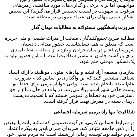
مواجهیم، اما برای برخی واگذاری‌های مورد مناقشه، زمین‌های
مرغوب به سهولت در لیست تخصیص قرار می‌گیرند؟ این تبعیض
آشکار، سمی مهلک برای اعتماد عمومی در منطقه است.
ضرورت پاسخگویی مسئولانه به مطالبات میدان گدار
مطالبه صریح تجمع‌کنندگان، صیانت از میراث طبیعی و ملی جزیره
است که متعلق به همه نسل‌هاست. حضور میدانی دادستان
شهرستان قشم در میان جوانان و بازدید از منطقه، نقطه امیدی
برای بازگشت قانون به مسیر شفافیت است، اما این حضور نباید به
یک تسکین موقتی ختم شود.
سازمان منطقه آزاد قشم و نهادهای متولی موظفند با ارائه اسناد
شفاف، مشخص کنند که این واگذاری بر اساس کدام ضرورت
عام‌المنفعه انجام شده است. وقتی جوانان بومی برای حفظ تنها
پیست خاکی شهر آستین بالا می‌زنند، در واقع در حال دفاع از حق
دسترسی خود به فضاهای عمومی هستند که با تصمیمات پشت
درهای بسته در معرض تهدید قرار گرفته است.
شفافیت؛ تنها راه ترمیم سرمایه اجتماعی
در شرایط حساس کنونی، هرگونه تصمیمی که شائبه رانت یا تبعیض
را در ذهن جامعه متبادر کند، ضربه‌ای جبران‌ناپذیر به پیکره اعتماد
مردم خواهد بود. توسعه زمانی ارزشمند است که مردم محلی خود