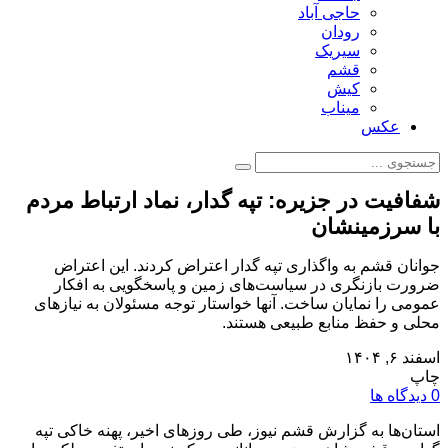
حاجی آباد
رودان
سیریک
قشم
کیش
میناب
عکس
شفافیت در جزیره: تپه گدار، نماد ارتباط مردم
با سرزمینشان
جوانان قشم به واگذاری تپه گدار اعتراض کردند. این اعتراض
ضرورت بازنگری در سیاست‌های زمین و پاسخگویی به افکار
عمومی را نمایان ساخت. آنها خواستار توجه مسئولان به نیازهای
محلی و حفظ منابع طبیعی هستند.
اسفند ۶, ۱۴۰۴
چاپ
0 دیدگاه ها
استان‌ها به گزارش قشم نیوز، طی روزهای اخیر، پهنه خاکی تپه