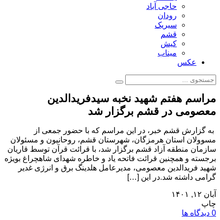
حاجی آباد
رودان
سیریک
قشم
کیش
میناب
عکس
مراسم هفتم شهید نخبه سیدفریدالدین
معصومی در قشم برگزار شد
به گزارش قشم خبر، در این مراسم که با حضور جمعی از
مسوولان استان هرمزگان، شهرستان قشم، روحانیون و مسئولان
سازمان منطقه آزاد قشم برگزار شد، با قرائت قرآن توسط قاریان
برجسته و همچنین قرائت فاتحه یاد و خاطره شهدای شاهچراغ بویژه
شهید فریدالدین معصومی، مدیرعامل هلدینگ برق و انرژی غدیر
گرامی داشته شد.در این […]
آبان ۱۲, ۱۴۰۱
چاپ
0 دیدگاه ها