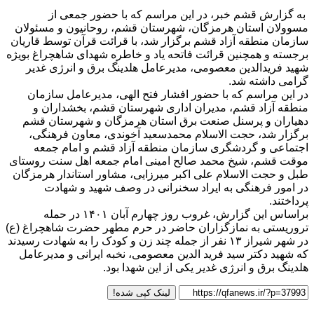
به گزارش قشم خبر، در این مراسم که با حضور جمعی از
مسوولان استان هرمزگان، شهرستان قشم، روحانیون و مسئولان
سازمان منطقه آزاد قشم برگزار شد، با قرائت قرآن توسط قاریان
برجسته و همچنین قرائت فاتحه یاد و خاطره شهدای شاهچراغ بویژه
شهید فریدالدین معصومی، مدیرعامل هلدینگ برق و انرژی غدیر
گرامی داشته شد.
در این مراسم که با حضور افشار فتح الهی، مدیرعامل سازمان
منطقه آزاد قشم، مدیران اداری شهرستان قشم، بخشداران و
دهیاران و پرسنل صنعت برق استان هرمزگان و شهرستان قشم
برگزار شد، حجت الاسلام محمدسعید آخوندی، معاون فرهنگی،
اجتماعی و گردشگری سازمان منطقه آزاد قشم و امام جمعه
موقت قشم، شیخ محمد صالح امینی امام جمعه اهل سنت روستای
طبل و حجت الاسلام علی اکبر میرزایی، مشاور استاندار هرمزگان
در امور فرهنگی به ایراد سخنرانی در وصف شهید و شهادت
پرداختند.
براساس این گزارش، غروب روز چهارم آبان ۱۴۰۱ در حمله
تروریستی به نمازگزاران حاضر در حرم مطهر حضرت شاهچراغ (ع)
در شهر شیراز ۱۳ نفر از جمله چند زن و کودک را به شهادت رسیدند
که شهید دکتر سید فرید الدین معصومی، نخبه ایرانی و مدیرعامل
هلدینگ برق و انرژی غدیر یکی از این شهدا بود.
لینک کپی شده!