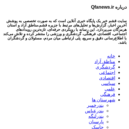
درباره Qfanews.ir
سایت قشم خبر یک پایگاه خبری آنلاین است که به صورت تخصصی به پوشش
آخرین اخبار، گزارش‌ها و تحلیل‌های مرتبط با جزیره قشم،مناطق آزاد و استان
هرمزگان می‌پردازد. این رسانه با رویکردی حرفه‌ای، تازه‌ترین رویدادهای
اجتماعی، اقتصادی، فرهنگی، گردشگری و ورزشی را منتشر کرده و تلاش می‌کند
با اطلاع‌رسانی دقیق و سریع، پلی ارتباطی میان مردم، مسئولان و گردشگران
باشد.
خانه
مناطق آزاد
گردشگری
اجتماعی
اقتصادی
سیاسی
علمی
فرهنگی
شهرستان ها
بندرخمیر
بندرعباس
بندرلنگه
پارسیان
جاسک