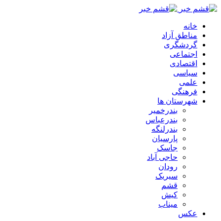
خانه
مناطق آزاد
گردشگری
اجتماعی
اقتصادی
سیاسی
علمی
فرهنگی
شهرستان ها
بندرخمیر
بندرعباس
بندرلنگه
پارسیان
جاسک
حاجی آباد
رودان
سیریک
قشم
کیش
میناب
عکس