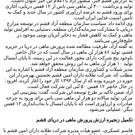
به گزارش قشم خبر، منصور آزاد با اعلام این خبر عنوان داشت:
تولید و برداشت ۴۰۰ تُن ماهی سی باس از ۱۲ قفس دریایی، آغازی
برای ورود قشم به عرصه ارزآوری کشور در سال جدید و کمک به
تأمین امنیت غذایی ایران است.
وی ادامه داد: سیاست سازمان منطقه آزاد قشم در توسعه مزارع
دریایی با مشارکت سرمایه‌گذاران منطقه، دستیابی به افزایش تولید
ماهی و کمک به کاهش فشار به ذخایر آبزیان بومی موجود در
خلیج‌فارس می‌باشد.
به گفته آزاد، ظرفیت مطالعه شده پرورش ماهی در دریا در جزیره
قشم، تولید ۸۶ هزار تُن ماهی در سال است که در حال حاضر
باوجود پنج شرکت دارای مجوز فعالیت در این زمینه، تا پایان امسال
تولید ۱۰ هزار تُن ماهی به این روش محقق خواهد شد.
مدیر شیلات و کشاورزی سازمان منطقه آزاد قشم با اشاره به این
مطلب که شرکت طلایه داران امین قشم نخستین بهره‌بردار این
حوزه در جزیره بوده که از سال ۱۳۹۴ کار خود را آغاز کرده، افزود:
در حال حاضر ۱۲ قفس ۵۰ تُنی این شرکت فعال است.
آزاد ضمن تأکید بر طرح توسعه این شرکت، گفت: پیش‌بینی این
مرکز، تولید سالانه دو هزار تُن ماهی سی باس برای ورود به چرخه
صادرات و ارزآوری است که تا پایان امسال با به‌آب‌اندازی ۱۲ قفس
دیگر، عملیاتی می‌شود.
تکمیل زنجیره ارزش پرورش ماهی در دریای قشم
قاسم عسکری، عضو هیات مدیره شرکت طلایه داران امین قشم با