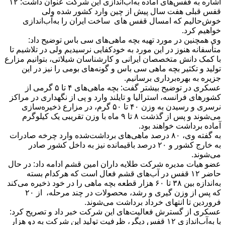
اشاره به قفس‌های آماده به‌آب‌اندازی این شرکت عنوان داشت: ۱۲
قفس قبلی هفت سال پیش از چین وارد کشور شده ولی
خوش‌حالیم که امسال قفس های ساخت ایران را به‌آب‌اندازی
خواهیم کرد.
وی همچنین در مورد تهیه بچه ماهی‌های سی باس توضیح داد:
متأسفانه هنوز در این مورد به خودکفایی نرسیدیم ولی در تلاشیم تا
با کمک دانش متخصصان ایرانی و کارشناسان شیلاتی، بتوانیم مزارع
تولید و تکثیر بچه ماهی سی باس و گونه‌های بومی را نیز در این
جزیره به بهره‌برداری برسانیم.
عسکری در توضیح بیشتر گفت: بچه ماهی‌های ۴ تا ۵ گرمی از
کشورهای فرانسه، استرالیا و تایلند وارد و پی از نگهداری در مراکز
نرسری و رسیدن به وزن ۴۰ تا ۵۰ گرم، در مزارع ذخیره‌سازی
می‌شوند و پس از گذشت ۸ تا ۹ ماه با وزن تقریبی یک کیلوگرم
آماده برداشت خواهند بود.
به گفته وی، ۸۰ درصد ماهی‌های برداشت‌شده وارد چرخه صادرات
به خارج کشور و ۲۰ درصد باقیمانده نیز به داخل کشور صادر
می‌شوند.
عضو هیات مدیره شرکت طلایه داران امین قشم ادامه داد: در حال
حاضر ۱۲ قفس در آب‌های قشم فعال است که هرکدام بسته
به‌اندازه بین ۳۸ تا ۶۰ هزار قطعه بچه ماهی را در خود ذخیره می‌کند
که پس از وزن گیری و رشد، محصولات در چند مرحله، از ۲۰
فروردین تا انتهای خرداد برداشت می‌شوند.
عسکری از گسترش فعالیت‌های این شرکت خبر داد و تصریح کرد:
با به‌آب‌اندازی ۱۲ قفس دیگر، ظرفیت تولید این شرکت به دو هزار