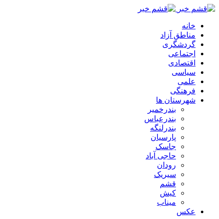
خانه
مناطق آزاد
گردشگری
اجتماعی
اقتصادی
سیاسی
علمی
فرهنگی
شهرستان ها
بندرخمیر
بندرعباس
بندرلنگه
پارسیان
جاسک
حاجی آباد
رودان
سیریک
قشم
کیش
میناب
عکس