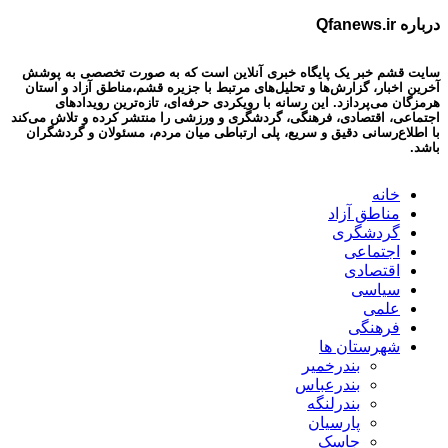
درباره Qfanews.ir
سایت قشم خبر یک پایگاه خبری آنلاین است که به صورت تخصصی به پوشش
آخرین اخبار، گزارش‌ها و تحلیل‌های مرتبط با جزیره قشم،مناطق آزاد و استان
هرمزگان می‌پردازد. این رسانه با رویکردی حرفه‌ای، تازه‌ترین رویدادهای
اجتماعی، اقتصادی، فرهنگی، گردشگری و ورزشی را منتشر کرده و تلاش می‌کند
با اطلاع‌رسانی دقیق و سریع، پلی ارتباطی میان مردم، مسئولان و گردشگران
باشد.
خانه
مناطق آزاد
گردشگری
اجتماعی
اقتصادی
سیاسی
علمی
فرهنگی
شهرستان ها
بندرخمیر
بندرعباس
بندرلنگه
پارسیان
جاسک