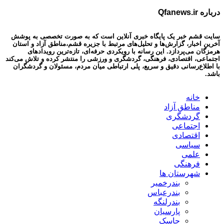
درباره Qfanews.ir
سایت قشم خبر یک پایگاه خبری آنلاین است که به صورت تخصصی به پوشش
آخرین اخبار، گزارش‌ها و تحلیل‌های مرتبط با جزیره قشم،مناطق آزاد و استان
هرمزگان می‌پردازد. این رسانه با رویکردی حرفه‌ای، تازه‌ترین رویدادهای
اجتماعی، اقتصادی، فرهنگی، گردشگری و ورزشی را منتشر کرده و تلاش می‌کند
با اطلاع‌رسانی دقیق و سریع، پلی ارتباطی میان مردم، مسئولان و گردشگران
باشد.
خانه
مناطق آزاد
گردشگری
اجتماعی
اقتصادی
سیاسی
علمی
فرهنگی
شهرستان ها
بندرخمیر
بندرعباس
بندرلنگه
پارسیان
جاسک