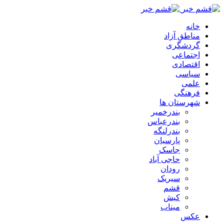
خانه
مناطق آزاد
گردشگری
اجتماعی
اقتصادی
سیاسی
علمی
فرهنگی
شهرستان ها
بندرخمیر
بندرعباس
بندرلنگه
پارسیان
جاسک
حاجی آباد
رودان
سیریک
قشم
کیش
میناب
عکس