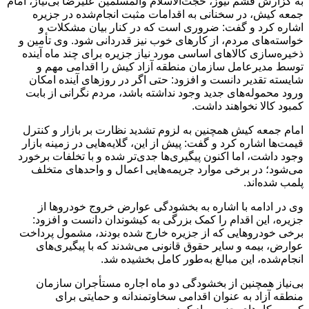
به گزارش قشم نیوز، حجت‌الاسلام والمسلمین علیرضا بی‌نیاز، امام
جمعه کیش، در سخنانی به اقدامات مثبت انجام‌شده در جزیره
اشاره کرد و گفت: ضروری است که در کنار بیان مشکلات و
خواسته‌های مردم، از کارهای خوب نیز قدردانی شود. وی تأمین و
ذخیره‌سازی کالاهای اساسی مورد نیاز جزیره برای چند ماه آینده
توسط مدیرعامل سازمان منطقه آزاد کیش را اقدامی مهم و
شایسته تقدیر دانست و افزود: حتی اگر در روزهای آینده امکان
ورود محموله‌های جدید وجود نداشته باشد، مردم نگرانی از بابت
کمبود کالا نخواهند داشت.
امام جمعه کیش همچنین به لزوم تشدید نظارت بر بازار و کنترل
قیمت‌ها اشاره کرد و گفت: پیش از این، گلایه‌هایی در زمینه بازار
وجود داشت، اما اکنون پیگیری‌ها جدی‌تر شده و با تخلفات برخورد
می‌شود؛ در برخی موارد جریمه‌هایی اعمال و واحدهای متخلف
پلمب شده‌اند.
وی در ادامه با اشاره به بخشودگی عوارض خروج خودروها از
جزیره، این اقدام را کمک بزرگی به کیشوندان دانست و افزود:
برخی خودروهایی که از جزیره خارج شده بودند، مشمول پرداخت
عوارض، بیمه و سایر حقوق قانونی می‌شدند که با پیگیری‌های
انجام‌شده، این مبالغ به‌طور کامل بخشیده شد.
بی‌نیاز همچنین از بخشودگی دو ماه اجاره مستأجران سازمان
منطقه آزاد به عنوان اقدامی سخاوتمندانه و حمایتی برای