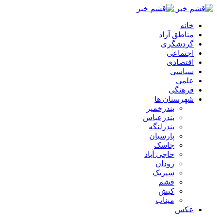
خانه
مناطق آزاد
گردشگری
اجتماعی
اقتصادی
سیاسی
علمی
فرهنگی
شهرستان ها
بندرخمیر
بندرعباس
بندرلنگه
پارسیان
جاسک
حاجی آباد
رودان
سیریک
قشم
کیش
میناب
عکس