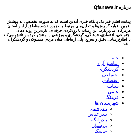
درباره Qfanews.ir
سایت قشم خبر یک پایگاه خبری آنلاین است که به صورت تخصصی به پوشش
آخرین اخبار، گزارش‌ها و تحلیل‌های مرتبط با جزیره قشم،مناطق آزاد و استان
هرمزگان می‌پردازد. این رسانه با رویکردی حرفه‌ای، تازه‌ترین رویدادهای
اجتماعی، اقتصادی، فرهنگی، گردشگری و ورزشی را منتشر کرده و تلاش می‌کند
با اطلاع‌رسانی دقیق و سریع، پلی ارتباطی میان مردم، مسئولان و گردشگران
باشد.
خانه
مناطق آزاد
گردشگری
اجتماعی
اقتصادی
سیاسی
علمی
فرهنگی
شهرستان ها
بندرخمیر
بندرعباس
بندرلنگه
پارسیان
جاسک