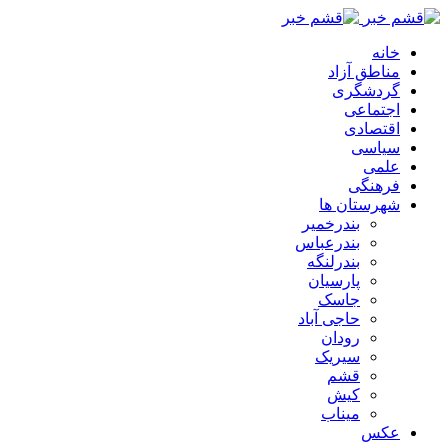
خانه
مناطق آزاد
گردشگری
اجتماعی
اقتصادی
سیاسی
علمی
فرهنگی
شهرستان ها
بندرخمیر
بندرعباس
بندرلنگه
پارسیان
جاسک
حاجی آباد
رودان
سیریک
قشم
کیش
میناب
عکس