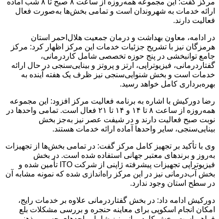
مرکز گفت: این مجموعه همه‌روزه از ساعت ۸ صبح تا ۸ شب آماده
ارائه خدمات به شهروندان است و تمامی بخش‌ها به‌صورت فعال
فعالیت دارند.
در ادامه، معاون بهداشت و درمان جمعیت هلال‌احمر استان
هرمزگان نیز با تشریح جزئیات خدمات این مرکز اظهار کرد: مرکز
جامع توانبخشی در پنج حوزه تخصصی شامل کاردرمانی،
گفتاردرمانی، فیزیوتراپی، ارتز و پروتز و بینایی‌سنجی در حال ارائه
خدمات است و بخش شنوایی‌سنجی نیز ظرف یک هفته آینده به
بهره‌برداری کامل خواهد رسید.
رضا دورکیش با اشاره به برنامه فعالیت مرکز افزود: این مجموعه
همه‌روزه از ساعت ۸ تا ۱۴ و ۱۴ تا ۲۱ فعال است. تمامی واحدها در
نوبت صبح فعالیت دارند و در شیفت عصر نیز به‌جز بخش
بینایی‌سنجی، سایر واحدها آماده ارائه خدمات هستند.
وی با تأکید بر تجهیز کامل مرکز گفت: در تمامی بخش‌ها از تجهیزات
به‌روز و برندهای معتبر جهانی استفاده شده است. در بخش
فیزیوتراپی تجهیزات پیشرفته ژاپنی از شرکت ITO تأمین شده و
بخش آب‌درمانی نیز در این مرکز راه‌اندازی شده که نمونه مشابه آن
در سطح استان وجود ندارد.
دورکیش ادامه داد: در بخش گفتاردرمانی علاوه بر خدمات رایج،
امکان انجام اسکوپی برای معاینه حنجره و بررسی مشکلات بلع
فراهم است. بخش کاردرمانی نیز شامل واحدهای حسی و ذهنی