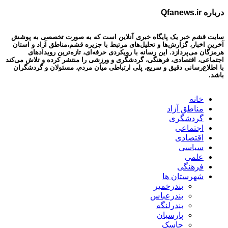
درباره Qfanews.ir
سایت قشم خبر یک پایگاه خبری آنلاین است که به صورت تخصصی به پوشش
آخرین اخبار، گزارش‌ها و تحلیل‌های مرتبط با جزیره قشم،مناطق آزاد و استان
هرمزگان می‌پردازد. این رسانه با رویکردی حرفه‌ای، تازه‌ترین رویدادهای
اجتماعی، اقتصادی، فرهنگی، گردشگری و ورزشی را منتشر کرده و تلاش می‌کند
با اطلاع‌رسانی دقیق و سریع، پلی ارتباطی میان مردم، مسئولان و گردشگران
باشد.
خانه
مناطق آزاد
گردشگری
اجتماعی
اقتصادی
سیاسی
علمی
فرهنگی
شهرستان ها
بندرخمیر
بندرعباس
بندرلنگه
پارسیان
جاسک