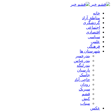
خانه
مناطق آزاد
گردشگری
اجتماعی
اقتصادی
سیاسی
علمی
فرهنگی
شهرستان ها
بندرخمیر
بندرعباس
بندرلنگه
پارسیان
جاسک
حاجی آباد
رودان
سیریک
قشم
کیش
میناب
عکس